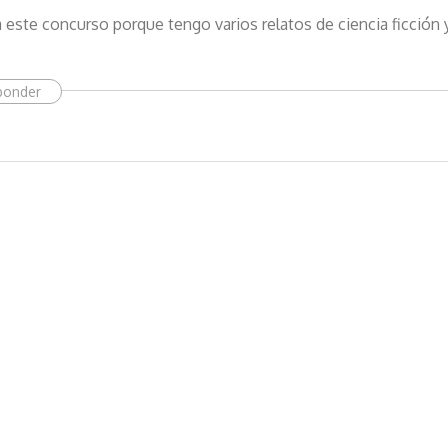
t
 este concurso porque tengo varios relatos de ciencia ficción 
r
ó
n
ponder
i
c
o