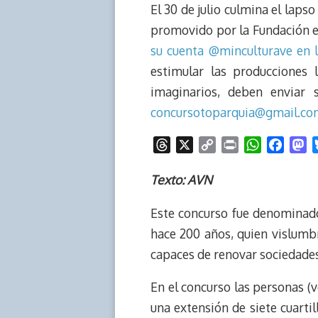
El 30 de julio culmina el laps
promovido por la Fundación edi
su cuenta @minculturave en l
estimular las producciones 
imaginarios, deben enviar 
concursotoparquia@gmail.co
T
X
C
P
W
F
M
h
o
r
h
a
a
r
p
i
a
c
s
Texto: AVN
e
y
n
t
e
t
Este concurso fue denominado
a
L
t
s
b
o
d
i
A
o
d
hace 200 años, quien vislum
s
n
p
o
o
capaces de renovar sociedades
k
p
k
n
En el concurso las personas (v
una extensión de siete cuarti