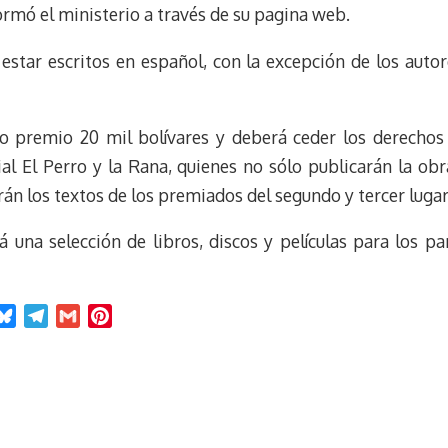
ormó el ministerio a través de su pagina web.
estar escritos en español, con la excepción de los auto
o premio 20 mil bolívares y deberá ceder los derechos 
ial El Perro y la Rana, quienes no sólo publicarán la ob
án los textos de los premiados del segundo y tercer lugar
á una selección de libros, discos y películas para los pa
B
T
G
P
l
e
m
i
u
l
a
n
e
e
i
t
s
g
l
e
k
r
r