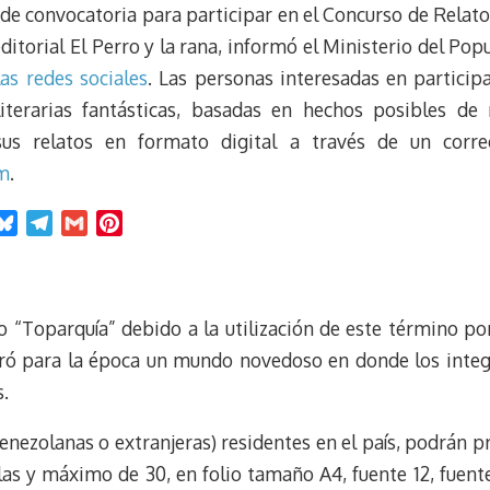
o de convocatoria para participar en el Concurso de Relat
torial El Perro y la rana, informó el Ministerio del Pop
as redes sociales
. Las personas interesadas en particip
literarias fantásticas, basadas en hechos posibles de 
sus relatos en formato digital a través de un correo
m
.
B
T
G
P
l
e
m
i
u
l
a
n
e
e
i
t
 “Toparquía” debido a la utilización de este término p
s
g
l
e
k
r
r
bró para la época un mundo novedoso en donde los integ
y
a
e
.
m
s
t
enezolanas o extranjeras) residentes en el país, podrán p
llas y máximo de 30, en folio tamaño A4, fuente 12, fuen