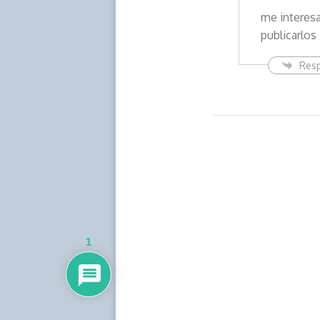
me interesa
publicarlos
Res
1