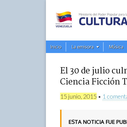
Alba
Ciudad
96.3
Menú
Skip
Inicio
La emisora
Música
principal
FM
to
content
El 30 de julio cu
Ciencia Ficción 
15 junio, 2015
•
1 coment
ESTA NOTICIA FUE PU