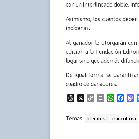
con un interlineado doble, inf
Asimismo, los cuentos deben 
indígenas.
Al ganador le otorgarán com
edición a la Fundación Editor
lugar sino que además difundir
De igual forma, se garantizar
cuadro de ganadores.
T
X
C
P
W
F
M
h
o
r
h
a
a
r
p
i
a
c
s
Temas:
literatura
mincultura
e
y
n
t
e
t
a
L
t
s
b
o
d
i
A
o
d