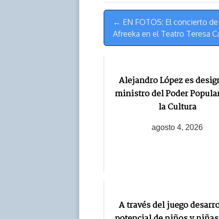
s
n
p
o
o
Menú
k
p
k
n
← EN FOTOS: El concierto de 
de
Afreeka en el Teatro Teresa C
Navegación
Alejandro López es desi
ministro del Poder Popula
la Cultura
agosto 4, 2026
A través del juego desarr
potencial de niños y niñas