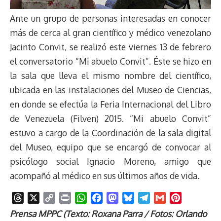
Ante un grupo de personas interesadas en conocer
más de cerca al gran científico y médico venezolano
Jacinto Convit, se realizó este viernes 13 de febrero
el conversatorio “Mi abuelo Convit”. Éste se hizo en
la sala que lleva el mismo nombre del científico,
ubicada en las instalaciones del Museo de Ciencias,
en donde se efectúa la Feria Internacional del Libro
de Venezuela (Filven) 2015. “Mi abuelo Convit”
estuvo a cargo de la Coordinación de la sala digital
del Museo, equipo que se encargó de convocar al
psicólogo social Ignacio Moreno, amigo que
acompañó al médico en sus últimos años de vida.
T
X
C
P
W
F
M
B
T
G
P
h
o
r
h
a
a
l
e
m
i
Prensa MPPC (Texto: Roxana Parra / Fotos: Orlando