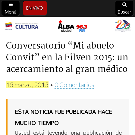
EN VIVO
Menú
Buscar
Alba
Ciudad
Conversatorio “Mi abuelo
Convit” en la Filven 2015: un
96.3
acercamiento al gran médico
FM
15 marzo, 2015
•
0 Comentarios
ESTA NOTICIA FUE PUBLICADA HACE
MUCHO TIEMPO
Usted está leyendo una publicación de