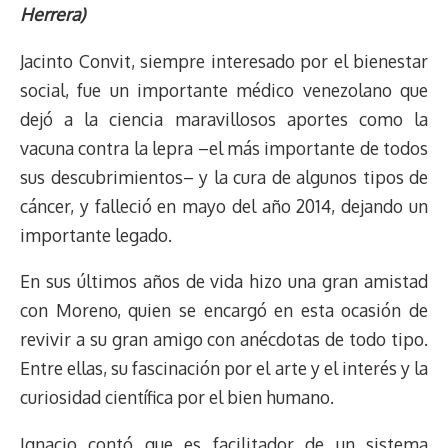
r
p
i
a
c
s
u
l
a
n
Herrera)
e
y
n
t
e
t
e
e
i
t
a
L
t
s
b
o
s
g
l
e
Jacinto Convit, siempre interesado por el bienestar
d
i
A
o
d
k
r
r
social, fue un importante médico venezolano que
s
n
p
o
o
y
a
e
dejó a la ciencia maravillosos aportes como la
k
p
k
n
m
s
t
vacuna contra la lepra –el más importante de todos
sus descubrimientos– y la cura de algunos tipos de
cáncer, y falleció en mayo del año 2014, dejando un
importante legado.
En sus últimos años de vida hizo una gran amistad
con Moreno, quien se encargó en esta ocasión de
revivir a su gran amigo con anécdotas de todo tipo.
Entre ellas, su fascinación por el arte y el interés y la
curiosidad científica por el bien humano.
Ignacio contó que es facilitador de un sistema