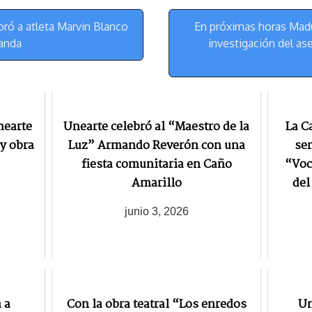
y
a
e
m
s
ó a atleta Marvin Blanco
En próximas horas Mad
t
randa
investigación del as
nearte
Unearte celebró al “Maestro de la
La C
 y obra
Luz” Armando Reverón con una
ser
fiesta comunitaria en Caño
“Voc
Amarillo
del
junio 3, 2026
 a
Con la obra teatral “Los enredos
Un