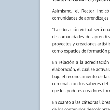
r
p
i
a
c
s
e
y
n
t
e
t
Asimismo, el Rector indicó
a
L
t
s
b
o
comunidades de aprendizajes, a
d
i
A
o
d
s
n
p
o
o
“La educación virtual será u
k
p
k
n
de comunidades de aprendizaj
proyectos y creaciones artíst
como espacios de formación pe
En relación a la acreditació
elaboración, el cual se activa
bajo el reconocimiento de la u
comunal, con los saberes del p
que los poderes creadores form
En cuanto a las cátedras libres
de los contenidos descolonizad