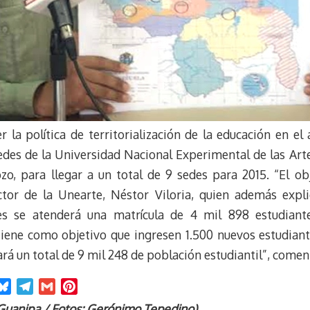
 la política de territorialización de la educación en el
edes de la Universidad Nacional Experimental de las Arte
o, para llegar a un total de 9 sedes para 2015. “El obj
 rector de la Unearte, Néstor Viloria, quien además expl
s se atenderá una matrícula de 4 mil 898 estudiante
tiene como objetivo que ingresen 1.500 nuevos estudiant
zará un total de 9 mil 248 de población estudiantil”, comen
B
T
G
P
l
e
m
i
Guanipa / Fotos: Gerónimo Tepedino)