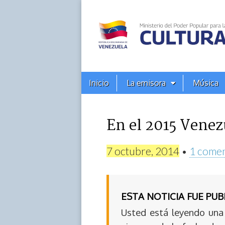
Alba
Ciudad
96.3
Menú
Skip
Inicio
La emisora
Música
principal
FM
to
content
En el 2015 Venez
7 octubre, 2014
•
1 comen
ESTA NOTICIA FUE PU
Usted está leyendo una 