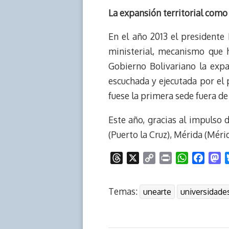
La expansión territorial como
En el año 2013 el presidente
ministerial, mecanismo que h
Gobierno Bolivariano la expa
escuchada y ejecutada por el 
fuese la primera sede fuera de 
Este año, gracias al impulso d
(Puerto la Cruz), Mérida (Méri
T
X
C
P
W
F
M
h
o
r
h
a
a
r
p
i
a
c
s
Temas:
unearte
universidade
e
y
n
t
e
t
a
L
t
s
b
o
d
i
A
o
d