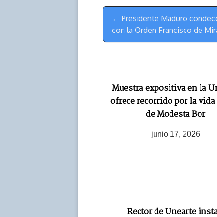
s
n
p
o
o
Menú
k
p
k
n
← Presidente Maduro condecor
de
con la Orden Francisco de Mi
Navegación
Muestra expositiva en la U
ofrece recorrido por la vida
de Modesta Bor
junio 17, 2026
Rector de Unearte insta