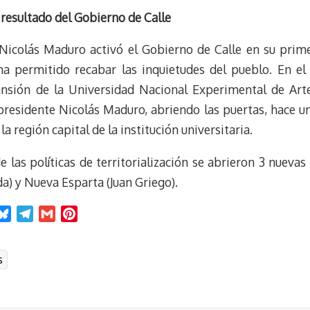
 resultado del Gobierno de Calle
 Nicolás Maduro activó el Gobierno de Calle en su prim
a permitido recabar las inquietudes del pueblo. En el á
nsión de la Universidad Nacional Experimental de Arte
presidente Nicolás Maduro, abriendo las puertas, hace u
la región capital de la institución universitaria.
e las políticas de territorialización se abrieron 3 nuev
da) y Nueva Esparta (Juan Griego).
B
T
G
P
l
e
m
i
u
l
a
n
s
e
e
i
t
s
g
l
e
k
r
r