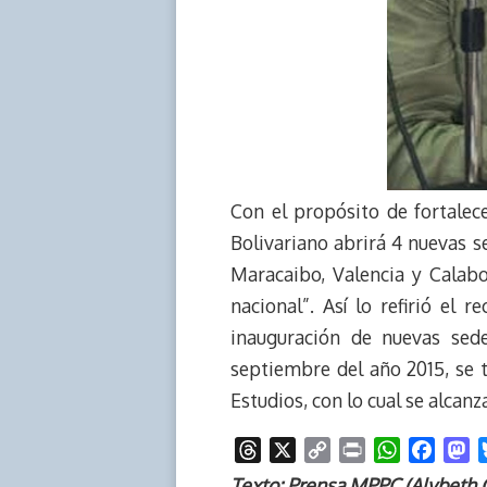
Con el propósito de fortalecer
Bolivariano abrirá 4 nuevas s
Maracaibo, Valencia y Calaboz
nacional”. Así lo refirió el
inauguración de nuevas sede
septiembre del año 2015, se 
Estudios, con lo cual se alcan
T
X
C
P
W
F
M
h
o
r
h
a
a
Texto: Prensa MPPC (Alybeth 