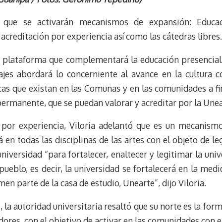
u
l
a
n
e
e
i
t
 que se activarán mecanismos de expansión: Educac
s
g
l
e
creditación por experiencia así como las cátedras libres.
k
r
r
y
a
e
na plataforma que complementará la educación presencial
m
s
es abordará lo concerniente al avance en la cultura c
t
icas que existan en las Comunas y en las comunidades a f
rmanente, que se puedan valorar y acreditar por la Unear
n por experiencia, Viloria adelantó que es un mecanis
rá en todas las disciplinas de las artes con el objeto de l
niversidad “para fortalecer, enaltecer y legitimar la un
ueblo, es decir, la universidad se fortalecerá en la med
en parte de la casa de estudio, Unearte”, dijo Viloria.
, la autoridad universitaria resaltó que su norte es la for
ores, con el objetivo de activar en las comunidades con 