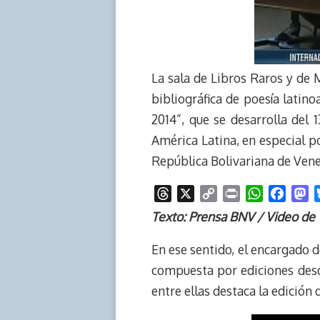
La sala de Libros Raros y de 
bibliográfica de poesía latin
2014”, que se desarrolla del 
América Latina, en especial 
República Bolivariana de Vene
T
X
C
P
W
F
M
h
o
r
h
a
a
Texto: Prensa BNV / Video de
r
p
i
a
c
s
e
y
n
t
e
t
En ese sentido, el encargado d
a
L
t
s
b
o
compuesta por ediciones desde
d
i
A
o
d
entre ellas destaca la edición 
s
n
p
o
o
k
p
k
n