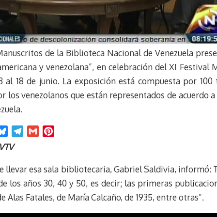
Manuscritos de la Biblioteca Nacional de Venezuela pres
oamericana y venezolana”, en celebración del XI Festival 
13 al 18 de junio. La exposición está compuesta por 100
por los venezolanos que están representados de acuerdo a
zuela.
B
T
G
P
l
e
m
i
 VTV
u
l
a
n
e
e
i
t
e llevar esa sala bibliotecaria, Gabriel Saldivia, inform
s
g
l
e
 los años 30, 40 y 50, es decir; las primeras publicacio
k
r
r
de Alas Fatales, de María Calcaño, de 1935, entre otras”.
y
a
e
m
s