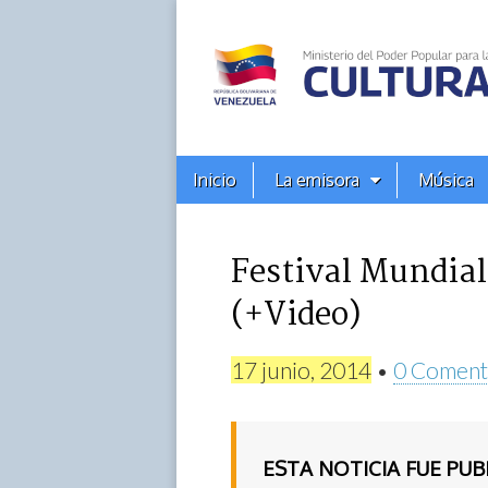
Alba
Ciudad
96.3
Menú
Skip
Inicio
La emisora
Música
principal
FM
to
content
Festival Mundial
(+Video)
17 junio, 2014
•
0 Coment
ESTA NOTICIA FUE PU