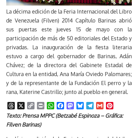
La décima edición de la Feria Internacional del Libro
de Venezuela (Filven) 2014 Capítulo Barinas abrió
sus puertas este jueves 15 de mayo con la
participación de más de 50 editoriales del Estado y
privadas. La inauguración de la fiesta literaria
estuvo a cargo del gobernador de Barinas, Adán
Chávez; de la directora del Gabinete Estadal de
Cultura en la entidad, Ana María Oviedo Palomares;
y de la representante de la Fundación El perro y la
rana, Katerine Castrillo; junto al pueblo en general.
T
X
C
P
W
F
M
B
T
G
P
h
o
r
h
a
a
l
e
m
i
Texto: Prensa MPPC (Betzabé Espinoza – Gráfica:
r
p
i
a
c
s
u
l
a
n
Filven Barinas)
e
y
n
t
e
t
e
e
i
t
a
L
t
s
b
o
s
g
l
e