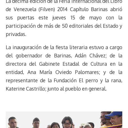
La décima edición de la Feria Internacional del Libro
d
i
A
o
d
k
r
r
de Venezuela (Filven) 2014 Capítulo Barinas abrió
s
n
p
o
o
y
a
e
sus puertas este jueves 15 de mayo con la
k
p
k
n
m
s
t
participación de más de 50 editoriales del Estado y
privadas.
La inauguración de la fiesta literaria estuvo a cargo
del gobernador de Barinas, Adán Chávez; de la
directora del Gabinete Estadal de Cultura en la
entidad, Ana María Oviedo Palomares; y de la
representante de la Fundación El perro y la rana,
Katerine Castrillo; junto al pueblo en general.