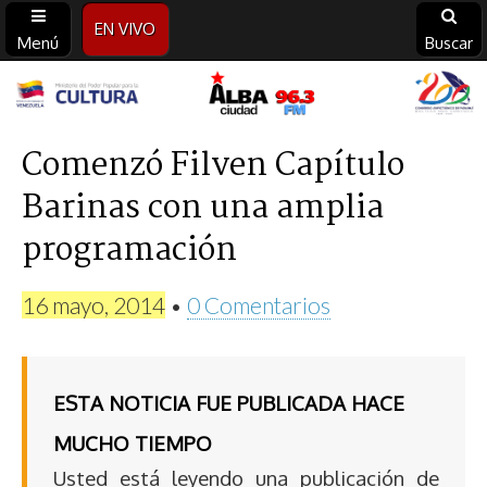
EN VIVO
Menú
Buscar
Alba
Ciudad
Comenzó Filven Capítulo
Barinas con una amplia
96.3
programación
FM
16 mayo, 2014
•
0 Comentarios
ESTA NOTICIA FUE PUBLICADA HACE
MUCHO TIEMPO
Usted está leyendo una publicación de