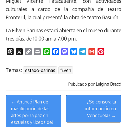
Miguel Vicente Patacaliente, con actividades
culturales a cargo de la compañía de teatro
Fronteril, la cual presentó la obra de teatro Basurín.
La Filven Barinas estará abierta en el museo durante
tres días, de 10:00 am a 7:00 pm.
T
X
C
P
W
F
M
B
T
G
P
h
o
r
h
a
a
l
e
m
i
r
p
i
a
c
s
u
l
a
n
Temas:
estado-barinas
filven
e
y
n
t
e
t
e
e
i
t
a
L
t
s
b
o
s
g
l
e
Publicado por
Luigino Bracci
d
i
A
o
d
k
r
r
s
n
p
o
o
y
a
e
Menú
k
p
k
n
m
s
← Arrancó Plan de
¿Se censura la
de
t
masificación de las
información en
Navegación
artes por la paz en
Venezuela? →
escuelas y liceos del