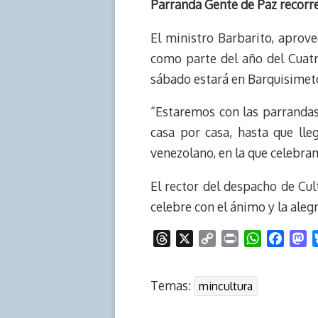
Parranda Gente de Paz recorre
El ministro Barbarito, aprove
como parte del año del Cuatr
sábado estará en Barquisimet
“Estaremos con las parrandas 
casa por casa, hasta que lle
venezolano, en la que celebramo
El rector del despacho de Cu
celebre con el ánimo y la ale
T
X
C
P
W
F
M
h
o
r
h
a
a
r
p
i
a
c
s
Temas:
mincultura
e
y
n
t
e
t
a
L
t
s
b
o