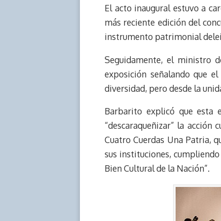
e
y
n
t
e
t
El acto inaugural estuvo a c
a
L
t
s
b
o
más reciente edición del conc
d
i
A
o
d
instrumento patrimonial delei
s
n
p
o
o
k
p
k
n
Seguidamente, el ministro de
exposición señalando que el
diversidad, pero desde la unid
Barbarito explicó que esta 
“descaraqueñizar” la acción 
Cuatro Cuerdas Una Patria, qu
sus instituciones, cumpliendo 
Bien Cultural de la Nación”.