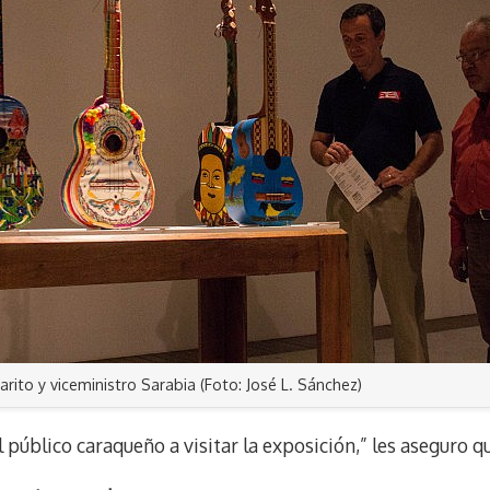
arito y viceministro Sarabia (Foto: José L. Sánchez)
l público caraqueño a visitar la exposición,” les aseguro qu