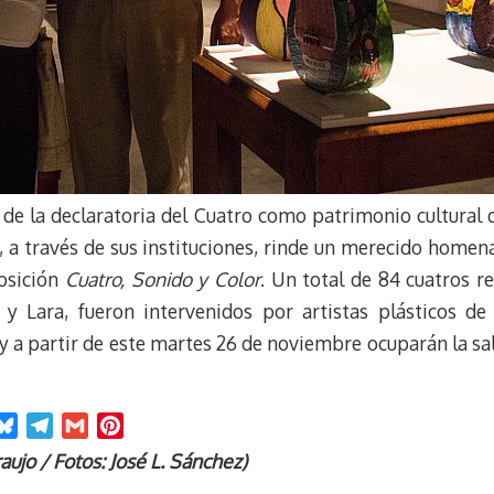
de la declaratoria del Cuatro como patrimonio cultural d
, a través de sus instituciones, rinde un merecido homen
osición
Cuatro, Sonido y Color
. Un total de 84 cuatros r
y Lara, fueron intervenidos por artistas plásticos de
 y a partir de este martes 26 de noviembre ocuparán la sa
B
T
G
P
l
e
m
i
aujo / Fotos: José L. Sánchez)
u
l
a
n