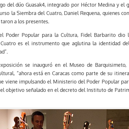
e
e
i
t
argo del dúo Guasak4, integrado por Héctor Medina y el g
s
g
l
e
urso la Siembra del Cuatro, Daniel Requena, quienes con
k
r
r
taron a los presentes.
y
a
e
m
s
l Poder Popular para la Cultura, Fidel Barbarito dio 
t
 Cuatro es el instrumento que aglutina la identidad de
ad”.
exposición se inauguró en el Museo de Barquisimeto,
cultural, “ahora está en Caracas como parte de su itiner
e viene impulsando el Ministerio del Poder Popular para
el objetivo señalado en el decreto del Instituto de Patr