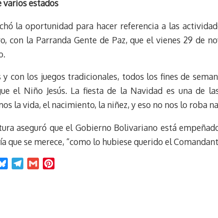
 varios estados
chó la oportunidad para hacer referencia a las activida
o, con la Parranda Gente de Paz, que el vienes 29 de no
o.
y con los juegos tradicionales, todos los fines de sema
gue el Niño Jesús. La fiesta de la Navidad es una de 
s la vida, el nacimiento, la niñez, y eso no nos lo roba na
ltura aseguró que el Gobierno Bolivariano está empeñad
gría que se merece, “como lo hubiese querido el Comandan
B
T
G
P
l
e
m
i
u
l
a
n
e
e
i
t
s
g
l
e