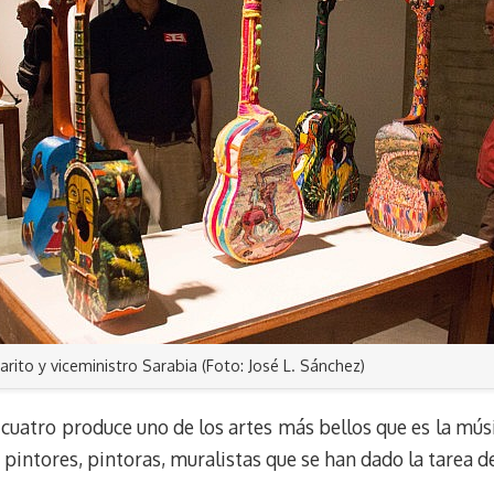
arito y viceministro Sarabia (Foto: José L. Sánchez)
l cuatro produce uno de los artes más bellos que es la mú
s pintores, pintoras, muralistas que se han dado la tarea d