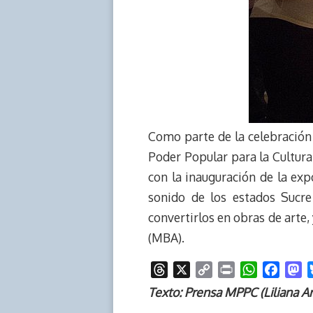
Como parte de la celebración 
Poder Popular para la Cultura
con la inauguración de la exp
sonido de los estados Sucre 
convertirlos en obras de arte,
(MBA).
T
X
C
P
W
F
M
h
o
r
h
a
a
Texto: Prensa MPPC (Liliana Ar
r
p
i
a
c
s