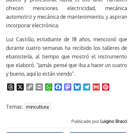
ofrecen menciones electricidad, mecánica
automotriz y mecánica de mantenimiento, y aspiran
incorporar electrónica.
Luz Castillo, estudiante de 18 años, mencionó que
durante cuatro semanas ha recibido los talleres de
ebanistería, al tiempo que mostró el instrumento
que elaboró. “Jamás pensé que iba a hacer un cuatro
y bueno, aquí lo están viendo”.
T
X
C
P
W
F
M
B
T
G
P
h
o
r
h
a
a
l
e
m
i
r
p
i
a
c
s
u
l
a
n
Temas:
mincultura
e
y
n
t
e
t
e
e
i
t
a
L
t
s
b
o
s
g
l
e
Publicado por
Luigino Bracci
d
i
A
o
d
k
r
r
s
n
p
o
o
y
a
e