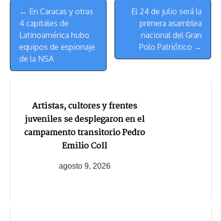
Menú
k
p
k
n
m
s
← En Caracas y otras
El 24 de julio será la
de
t
4 capitales de
primera asamblea
Navegación
Latinoamérica hubo
nacional del Gran
equipos de espionaje
Polo Patriótico →
de la NSA
Artistas, cultores y frentes
juveniles se desplegaron en el
campamento transitorio Pedro
Emilio Coll
agosto 9, 2026