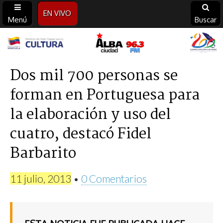
EN VIVO
Menú
Buscar
Alba
Ciudad
Dos mil 700 personas se
forman en Portuguesa para
96.3
la elaboración y uso del
FM
cuatro, destacó Fidel
Barbarito
11 julio, 2013
•
0 Comentarios