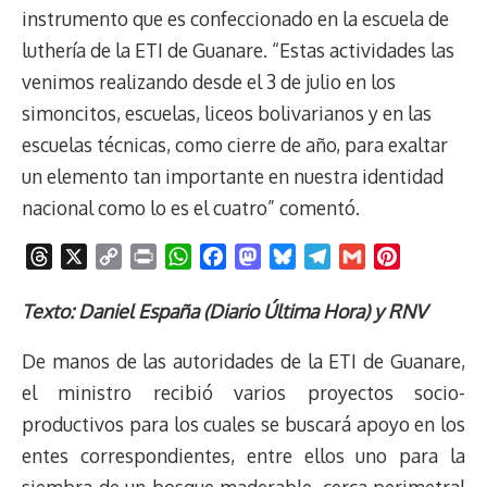
instrumento que es confeccionado en la escuela de
luthería de la ETI de Guanare. “Estas actividades las
venimos realizando desde el 3 de julio en los
simoncitos, escuelas, liceos bolivarianos y en las
escuelas técnicas, como cierre de año, para exaltar
un elemento tan importante en nuestra identidad
nacional como lo es el cuatro” comentó.
T
X
C
P
W
F
M
B
T
G
P
h
o
r
h
a
a
l
e
m
i
r
p
i
a
c
s
u
l
a
n
Texto: Daniel España (Diario Última Hora) y RNV
e
y
n
t
e
t
e
e
i
t
De manos de las autoridades de la ETI de Guanare,
a
L
t
s
b
o
s
g
l
e
d
i
A
o
d
k
r
r
el ministro recibió varios proyectos socio-
s
n
p
o
o
y
a
e
productivos para los cuales se buscará apoyo en los
k
p
k
n
m
s
entes correspondientes, entre ellos uno para la
t