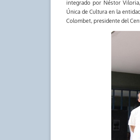
integrado por Néstor Viloria
d
i
A
o
d
Única de Cultura en la entida
s
n
p
o
o
Colombet, presidente del Cen
k
p
k
n