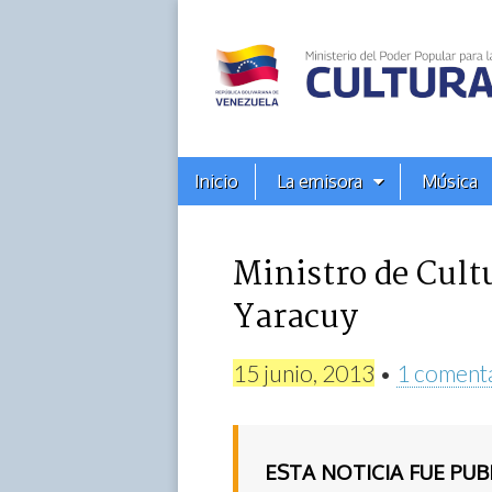
Alba
Ciudad
96.3
Menú
Skip
Inicio
La emisora
Música
principal
FM
to
content
Ministro de Cultu
Yaracuy
15 junio, 2013
•
1 coment
ESTA NOTICIA FUE PU