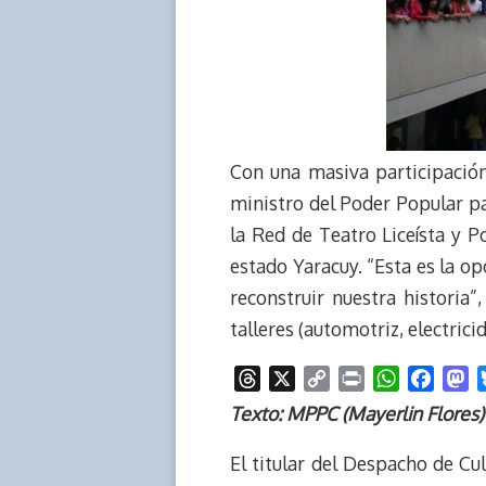
Con una masiva participación
ministro del Poder Popular par
la Red de Teatro Liceísta y P
estado Yaracuy. “Esta es la 
reconstruir nuestra historia”
talleres (automotriz, electric
T
X
C
P
W
F
M
h
o
r
h
a
a
Texto: MPPC (Mayerlin Flores)
r
p
i
a
c
s
e
y
n
t
e
t
El titular del Despacho de Cu
a
L
t
s
b
o