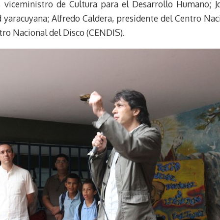
, viceministro de Cultura para el Desarrollo Humano; J
k
r
r
d yaracuyana; Alfredo Caldera, presidente del Centro Na
y
a
e
tro Nacional del Disco (CENDIS).
m
s
t