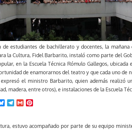
 de estudiantes de bachillerato y docentes, la mañana de
a la Cultura, Fidel Barbarito, instaló como parte del Gobi
opular, en la Escuela Técnica Rómulo Gallegos, ubicada 
oportunidad de enamorarnos del teatro y que cada uno de 
, expresó el ministro Barbarito, quien además realizó u
idad, madera, entre otros), e instalaciones de la Escuela T
B
T
G
P
l
e
m
i
u
l
a
n
e
e
i
t
ltura, estuvo acompañado por parte de su equipo minister
s
g
l
e