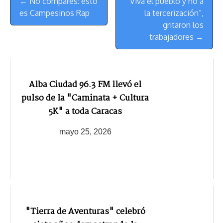
← No compares: esto
“Viva el pueblo y no a
de
t
es Campesinos Rap
la tercerización”,
Navegación
gritaron los
trabajadores →
Alba Ciudad 96.3 FM llevó el
pulso de la "Caminata + Cultura
5K" a toda Caracas
mayo 25, 2026
"Tierra de Aventuras" celebró