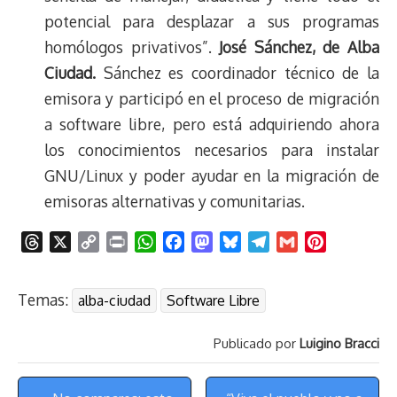
potencial para desplazar a sus programas
homólogos privativos”.
José Sánchez, de Alba
Ciudad.
Sánchez es coordinador técnico de la
emisora y participó en el proceso de migración
a software libre, pero está adquiriendo ahora
los conocimientos necesarios para instalar
GNU/Linux y poder ayudar en la migración de
emisoras alternativas y comunitarias.
T
X
C
P
W
F
M
B
T
G
P
h
o
r
h
a
a
l
e
m
i
r
p
i
a
c
s
u
l
a
n
Temas:
alba-ciudad
Software Libre
e
y
n
t
e
t
e
e
i
t
a
L
t
s
b
o
s
g
l
e
Publicado por
Luigino Bracci
d
i
A
o
d
k
r
r
s
n
p
o
o
y
a
e
Menú
k
p
k
n
m
s