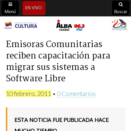
EN VIVO
Menú
Buscar
Alba
Ciudad
Emisoras Comunitarias
reciben capacitación para
96.3
migrar sus sistemas a
FM
Software Libre
10 febrero, 2011
•
0 Comentarios
ESTA NOTICIA FUE PUBLICADA HACE
MUCHO TIEMPO