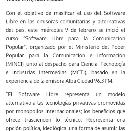
r
p
i
a
c
s
u
l
a
n
e
y
n
t
e
t
e
e
i
t
Con el objetivo de masificar el uso del Software
a
L
t
s
b
o
s
g
l
e
Libre en las emisoras comunitarias y alternativas
d
i
A
o
d
k
r
r
del país, este miércoles 9 de febrero se inició el
s
n
p
o
o
y
a
e
curso “Software Libre para la Comunicación
k
p
k
n
m
s
t
Popular”, organizado por el Ministerio del Poder
Popular para la Comunicación e Información
(MINCI) junto al despacho para Ciencia, Tecnología
e Industrias Intermedias (MCTI), basado en la
experiencia de la emisora Alba Ciudad 96.3 FM.
“El Software Libre representa un modelo
alternativo a las tecnologías privativas promovidas
por monopolios internacionales; los beneficios que
ofrece trascienden lo técnico. Representa una
opción política, ideológica, una forma de asumir las