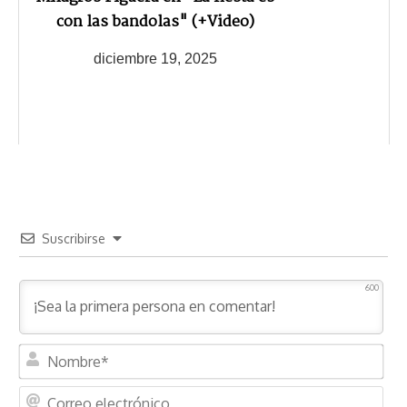
con las bandolas" (+Video)
diciembre 19, 2025
Suscribirse
600
N
o
m
C