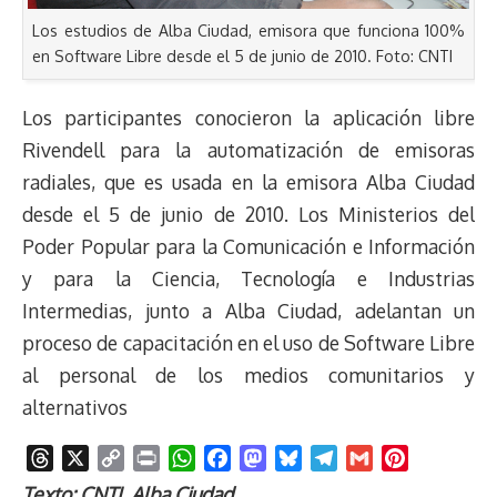
Los estudios de Alba Ciudad, emisora que funciona 100%
en Software Libre desde el 5 de junio de 2010. Foto: CNTI
Los participantes conocieron la aplicación libre
Rivendell para la automatización de emisoras
radiales, que es usada en la emisora Alba Ciudad
desde el 5 de junio de 2010. Los Ministerios del
Poder Popular para la Comunicación e Información
y para la Ciencia, Tecnología e Industrias
Intermedias, junto a Alba Ciudad, adelantan un
proceso de capacitación en el uso de Software Libre
al personal de los medios comunitarios y
alternativos
T
X
C
P
W
F
M
B
T
G
P
h
o
r
h
a
a
l
e
m
i
Texto: CNTI, Alba Ciudad.