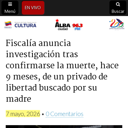
EN VIVO
Menú
Buscar
Alba
Ciudad
Fiscalía anuncia
investigación tras
96.3
confirmarse la muerte, hace
FM
9 meses, de un privado de
libertad buscado por su
madre
7 mayo, 2026
•
0 Comentarios