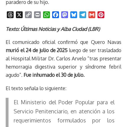
paradero de su hijo.
T
X
C
P
W
F
M
B
T
G
P
h
o
r
h
a
a
l
e
m
i
r
p
i
a
c
s
u
l
a
n
Texto: Últimas Noticias y Alba Ciudad (LBR)
e
y
n
t
e
t
e
e
i
t
El comunicado oficial confirmó que Quero Navas
a
L
t
s
b
o
s
g
l
e
d
i
A
o
d
k
r
r
murió el 24 de julio de 2025
luego de ser trasladado
s
n
p
o
o
y
a
e
al Hospital Militar Dr. Carlos Arvelo “tras presentar
k
p
k
n
m
s
hemorragia digestiva superior y síndrome febril
t
agudo”.
Fue inhumado el 30 de julio.
El texto señala lo siguiente:
El Ministerio del Poder Popular para el
Servicio Penitenciario, en atención a los
requerimientos formulados por los