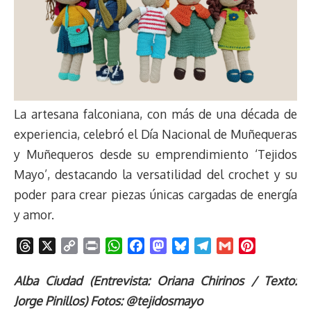
La artesana falconiana, con más de una década de
experiencia, celebró el Día Nacional de Muñequeras
y Muñequeros desde su emprendimiento ‘Tejidos
Mayo’, destacando la versatilidad del crochet y su
poder para crear piezas únicas cargadas de energía
y amor.
T
X
C
P
W
F
M
B
T
G
P
h
o
r
h
a
a
l
e
m
i
r
p
i
a
c
s
u
l
a
n
Alba Ciudad (Entrevista: Oriana Chirinos / Texto:
e
y
n
t
e
t
e
e
i
t
Jorge Pinillos) Fotos: @tejidosmayo