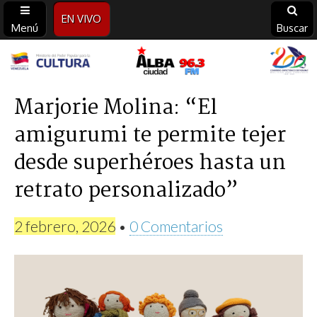
EN VIVO
Menú
Buscar
Alba
Ciudad
Marjorie Molina: “El
amigurumi te permite tejer
96.3
desde superhéroes hasta un
FM
retrato personalizado”
2 febrero, 2026
•
0 Comentarios