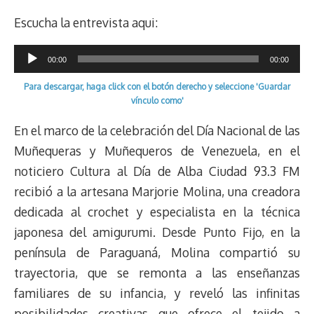
a
L
t
s
b
o
s
g
l
e
d
i
A
o
d
k
r
r
Escucha la entrevista aqui:
s
n
p
o
o
y
a
e
k
p
k
n
m
s
Reproductor
00:00
00:00
t
de
Para descargar, haga click con el botón derecho y seleccione 'Guardar
audio
vínculo como'
En el marco de la celebración del Día Nacional de las
Muñequeras y Muñequeros de Venezuela, en el
noticiero Cultura al Día de Alba Ciudad 93.3 FM
recibió a la artesana Marjorie Molina, una creadora
dedicada al crochet y especialista en la técnica
japonesa del amigurumi. Desde Punto Fijo, en la
península de Paraguaná, Molina compartió su
trayectoria, que se remonta a las enseñanzas
familiares de su infancia, y reveló las infinitas
posibilidades creativas que ofrece el tejido a