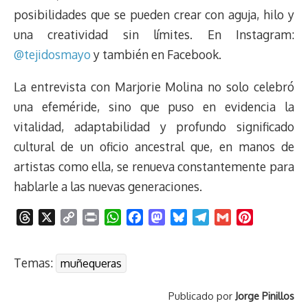
posibilidades que se pueden crear con aguja, hilo y
una creatividad sin límites. En Instagram:
@tejidosmayo
y también en Facebook.
La entrevista con Marjorie Molina no solo celebró
una efeméride, sino que puso en evidencia la
vitalidad, adaptabilidad y profundo significado
cultural de un oficio ancestral que, en manos de
artistas como ella, se renueva constantemente para
hablarle a las nuevas generaciones.
T
X
C
P
W
F
M
B
T
G
P
h
o
r
h
a
a
l
e
m
i
r
p
i
a
c
s
u
l
a
n
Temas:
muñequeras
e
y
n
t
e
t
e
e
i
t
a
L
t
s
b
o
s
g
l
e
Publicado por
Jorge Pinillos
d
i
A
o
d
k
r
r