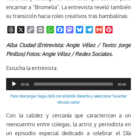
encarnar a “Bromelia”. La entrevista reveló también
su transición hacia roles creativos tras bambalinas.
T
X
C
P
W
F
M
B
T
G
P
h
o
r
h
a
a
l
e
m
i
r
p
i
a
c
s
u
l
a
n
Alba Ciudad (Entrevista: Angie Vélez / Texto: Jorge
e
y
n
t
e
t
e
e
i
t
Pinillos) Fotos: Angie Vélez / Redes Sociales.
a
L
t
s
b
o
s
g
l
e
d
i
A
o
d
k
r
r
Escucha la entrevista:
s
n
p
o
o
y
a
e
k
p
k
n
m
s
Reproductor
00:00
00:00
t
de
Para descargar, haga click con el botón derecho y seleccione 'Guardar
audio
vínculo como'
Con la calidez y cercanía que caracterizan a un
reencuentro entre colegas, la actriz y periodista en
un episodio especial dedicado a celebrar el Día