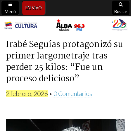
EN VIVO
Menú
Buscar
Alba
Ciudad
Irabé Seguías protagonizó su
primer largometraje tras
96.3
perder 25 kilos: “Fue un
FM
proceso delicioso”
2 febrero, 2026
•
0 Comentarios