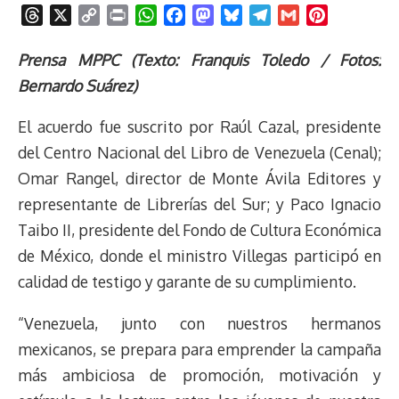
T
X
C
P
W
F
M
B
T
G
P
h
o
r
h
a
a
l
e
m
i
r
p
i
a
c
s
u
l
a
n
Prensa MPPC (Texto: Franquis Toledo / Fotos:
e
y
n
t
e
t
e
e
i
t
Bernardo Suárez)
a
L
t
s
b
o
s
g
l
e
d
i
A
o
d
k
r
r
El acuerdo fue suscrito por Raúl Cazal, presidente
s
n
p
o
o
y
a
e
del Centro Nacional del Libro de Venezuela (Cenal);
k
p
k
n
m
s
Omar Rangel, director de Monte Ávila Editores y
t
representante de Librerías del Sur; y Paco Ignacio
Taibo II, presidente del Fondo de Cultura Económica
de México, donde el ministro Villegas participó en
calidad de testigo y garante de su cumplimiento.
“Venezuela, junto con nuestros hermanos
mexicanos, se prepara para emprender la campaña
más ambiciosa de promoción, motivación y