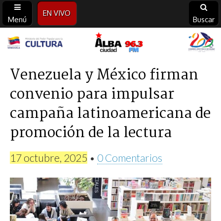
EN VIVO
Menú
Buscar
Alba
Ciudad
Venezuela y México firman
convenio para impulsar
96.3
campaña latinoamericana de
FM
promoción de la lectura
17 octubre, 2025
•
0 Comentarios