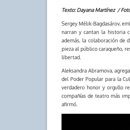
h
o
r
h
a
a
r
p
i
a
c
s
Texto: Dayana Martínez / Fot
e
y
n
t
e
t
Sergey Mélik-Bagdasárov, emba
a
L
t
s
b
o
d
i
A
o
d
narran y cantan la historia 
s
n
p
o
o
además, la colaboración de d
k
p
k
n
pieza al público caraqueño, re
libertad.
Aleksandra Abramova, agregad
del Poder Popular para la Cu
verdadero honor y orgullo re
compañías de teatro más impo
afirmó.