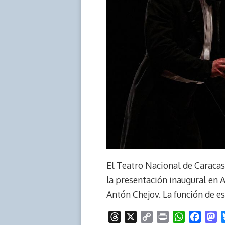
El Teatro Nacional de Caracas 
la presentación inaugural en 
Antón Chejov. La función de es
T
X
C
P
W
F
M