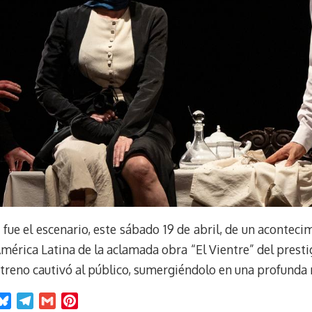
fue el escenario, este sábado 19 de abril, de un aconteci
América Latina de la aclamada obra “El Vientre” del prest
treno cautivó al público, sumergiéndolo en una profunda r
B
T
G
P