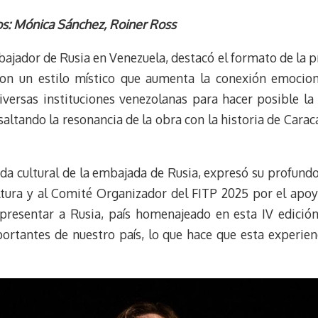
l
e
m
i
u
l
a
n
os: Mónica Sánchez, Roiner Ross
e
e
i
t
jador de Rusia en Venezuela, destacó el formato de la p
s
g
l
e
k
r
r
con un estilo místico que aumenta la conexión emocion
y
a
e
iversas instituciones venezolanas para hacer posible l
m
s
saltando la resonancia de la obra con la historia de Car
t
a cultural de la embajada de Rusia, expresó su profundo
ltura y al Comité Organizador del FITP 2025 por el apoyo
presentar a Rusia, país homenajeado en esta IV edició
rtantes de nuestro país, lo que hace que esta experienci