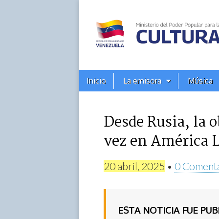
Alba
Ciudad
96.3
Menú
Skip
Inicio
La emisora
Música
principal
FM
to
content
Desde Rusia, la 
vez en América L
20 abril, 2025
•
0 Coment
ESTA NOTICIA FUE PU