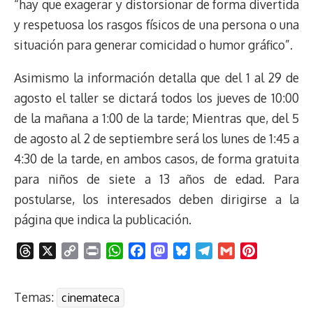
“hay que exagerar y distorsionar de forma divertida
y respetuosa los rasgos físicos de una persona o una
situación para generar comicidad o humor gráfico”.
Asimismo la información detalla que del 1 al 29 de
agosto el taller se dictará todos los jueves de 10:00
de la mañana a 1:00 de la tarde; Mientras que, del 5
de agosto al 2 de septiembre será los lunes de 1:45 a
4:30 de la tarde, en ambos casos, de forma gratuita
para niños de siete a 13 años de edad. Para
postularse, los interesados deben dirigirse a la
página que indica la publicación.
T
X
C
P
W
F
M
B
T
G
P
h
o
r
h
a
a
l
e
m
i
r
p
i
a
c
s
u
l
a
n
Temas:
cinemateca
e
y
n
t
e
t
e
e
i
t