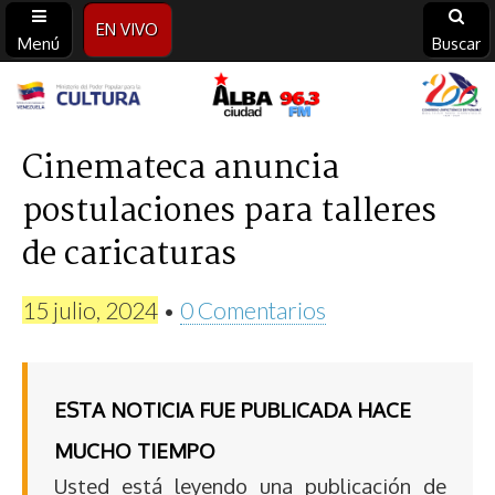
EN VIVO
Menú
Buscar
Alba
Ciudad
Cinemateca anuncia
postulaciones para talleres
96.3
de caricaturas
FM
15 julio, 2024
•
0 Comentarios
ESTA NOTICIA FUE PUBLICADA HACE
MUCHO TIEMPO
Usted está leyendo una publicación de