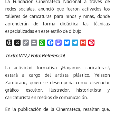
La Fundación Cinemateca Nacional a través de
redes sociales, anunció que fueron activados los
talleres de caricaturas para niños y niñas, donde
aprenderán de forma didáctica las técnicas
especializadas en este estilo de dibujo.
T
X
C
P
W
F
M
B
T
G
P
h
o
r
h
a
a
l
e
m
i
r
p
i
a
c
s
u
l
a
n
Texto: VTV / Foto: Referencial
e
y
n
t
e
t
e
e
i
t
La actividad formativa ¡Hagamos caricaturas!,
a
L
t
s
b
o
s
g
l
e
d
i
A
o
d
k
r
r
estará a cargo del artista plástico, Yeisson
s
n
p
o
o
y
a
e
Zambrano, quien se desempeña como diseñador
k
p
k
n
m
s
gráfico, escultor, ilustrador, historietista y
t
caricaturista en medios de comunicación.
En la publicación de la Cinemateca, resaltan que,