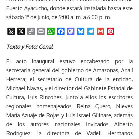
Puerto Ayacucho, donde estará instalada hasta este
sábado 1° de junio, de 9:00 a. m. a 6:00 p. m.
T
X
C
P
W
F
M
B
T
G
P
h
o
r
h
a
a
l
e
m
i
r
p
i
a
c
s
u
l
a
n
Texto y Foto: Cenal
e
y
n
t
e
t
e
e
i
t
El acto inaugural estuvo encabezado por la
a
L
t
s
b
o
s
g
l
e
d
i
A
o
d
k
r
r
secretaria general del gobierno de Amazonas, Analí
s
n
p
o
o
y
a
e
Herrera; el secretario de Cultura de la entidad,
k
p
k
n
m
s
Michael Navas, y el director del Gabinete Estadal de
t
Cultura, Luis Rincones. Junto a ellos los escritores
regionales homenajeados Reina Quero, Nieves
María Azuaje de Rojas y Luis Israel Güinare, además
de los autores nacionales invitados Alberto
Rodríguez; la directora de Vadell Hermanos