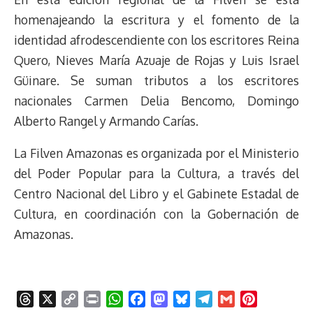
homenajeando la escritura y el fomento de la
identidad afrodescendiente con los escritores Reina
Quero, Nieves María Azuaje de Rojas y Luis Israel
Güinare. Se suman tributos a los escritores
nacionales Carmen Delia Bencomo, Domingo
Alberto Rangel y Armando Carías.
La Filven Amazonas es organizada por el Ministerio
del Poder Popular para la Cultura, a través del
Centro Nacional del Libro y el Gabinete Estadal de
Cultura, en coordinación con la Gobernación de
Amazonas.
T
X
C
P
W
F
M
B
T
G
P