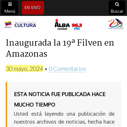
EN VIVO
Menú
Buscar
Alba
Ciudad
Inaugurada la 19ª Filven en
Amazonas
96.3
FM
30 mayo, 2024
•
0 Comentarios
ESTA NOTICIA FUE PUBLICADA HACE
MUCHO TIEMPO
Usted está leyendo una publicación de
nuestros archivos de noticias, hecha hace