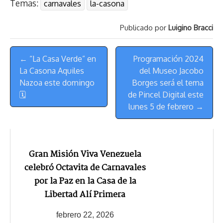
Temas:
carnavales
la-casona
s
n
p
o
o
y
a
e
k
p
k
n
m
s
Publicado por
Luigino Bracci
t
Menú
← “La Casa Verde” en
Programación 2024
de
La Casona Aquiles
del Museo Jacobo
Navegación
Nazoa este domingo
Borges será el tema
🗓
de Pincel Digital este
lunes 5 de febrero →
Gran Misión Viva Venezuela
celebró Octavita de Carnavales
por la Paz en la Casa de la
Libertad Alí Primera
febrero 22, 2026