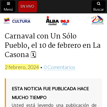
EN VIVO
Menú
Buscar
Alba
Ciudad
Carnaval con Un Sólo
Pueblo, el 10 de febrero en La
96.3
Casona 🗓
FM
2 febrero, 2024
•
0 Comentarios
ESTA NOTICIA FUE PUBLICADA HACE
MUCHO TIEMPO
Usted está leyendo una publicación de