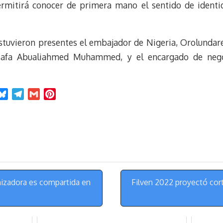
rmitirá conocer de primera mano el sentido de identid
 estuvieron presentes el embajador de Nigeria, Orolundar
tafa Abualiahmed Muhammed, y el encargado de ne
B
T
G
P
l
e
m
i
u
l
a
n
e
e
i
t
s
g
l
e
k
r
r
y
a
e
m
s
nizadora es compartida en
Filven 2022 proyectó cor
t