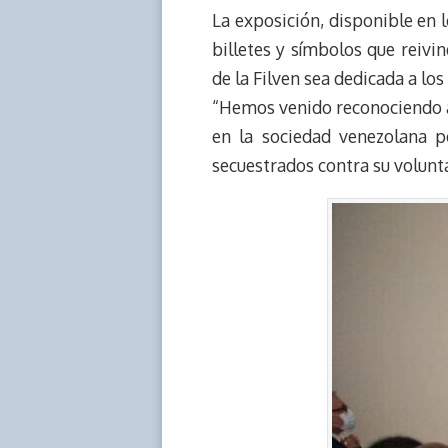
r
p
i
a
c
s
La exposición, disponible en 
e
y
n
t
e
t
billetes y símbolos que reivin
a
L
t
s
b
o
de la Filven sea dedicada a lo
d
i
A
o
d
“Hemos venido reconociendo a
s
n
p
o
o
en la sociedad venezolana p
k
p
k
n
secuestrados contra su voluntad