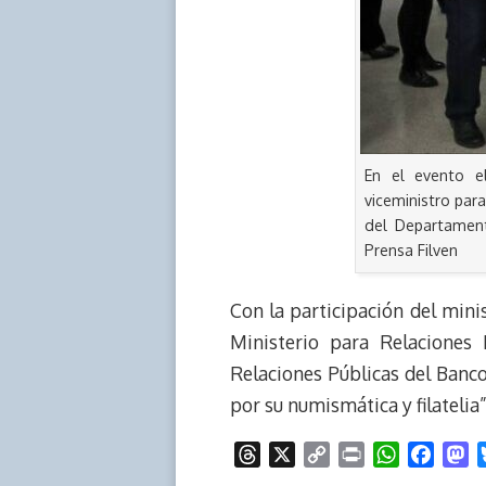
En el evento el
viceministro para
del Departament
Prensa Filven
Con la participación del minis
Ministerio para Relaciones 
Relaciones Públicas del Banco 
por su numismática y filatelia”
T
X
C
P
W
F
M
h
o
r
h
a
a