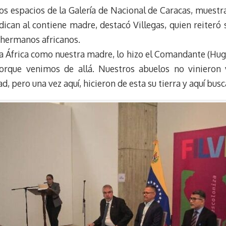
u
l
a
n
los espacios de la Galería de Nacional de Caracas, muest
e
e
i
t
dican al contiene madre, destacó Villegas, quien reiteró
s
g
l
e
s hermanos africanos.
k
r
r
 África como nuestra madre, lo hizo el Comandante (Hug
y
a
e
orque venimos de allá. Nuestros abuelos no vinieron v
m
s
t
, pero una vez aquí, hicieron de esta su tierra y aquí bus