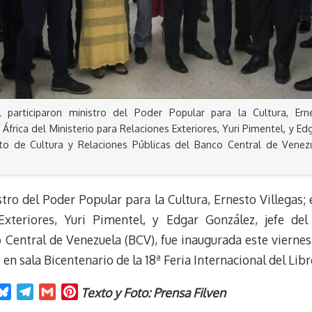
 participaron ministro del Poder Popular para la Cultura, Erne
 África del Ministerio para Relaciones Exteriores, Yuri Pimentel, y Ed
o de Cultura y Relaciones Públicas del Banco Central de Venezu
tro del Poder Popular para la Cultura, Ernesto Villegas; 
Exteriores, Yuri Pimentel, y Edgar González, jefe d
Central de Venezuela (BCV), fue inaugurada este viernes 
 en sala Bicentenario de la 18ª Feria Internacional del Libr
B
T
G
P
Texto y Foto: Prensa Filven
l
e
m
i