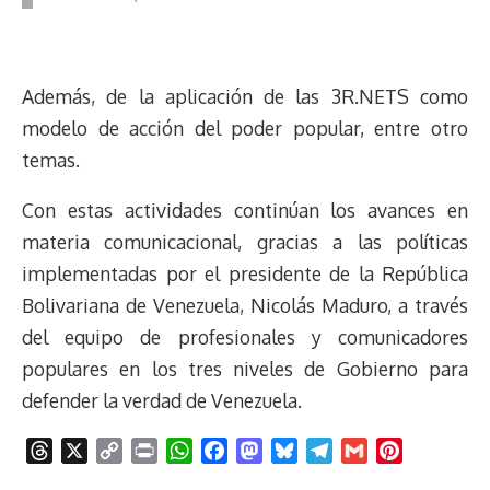
Además, de la aplicación de las 3R.NETS como
modelo de acción del poder popular, entre otro
temas.
Con estas actividades continúan los avances en
materia comunicacional, gracias a las políticas
implementadas por el presidente de la República
Bolivariana de Venezuela, Nicolás Maduro, a través
del equipo de profesionales y comunicadores
populares en los tres niveles de Gobierno para
defender la verdad de Venezuela.
T
X
C
P
W
F
M
B
T
G
P
h
o
r
h
a
a
l
e
m
i