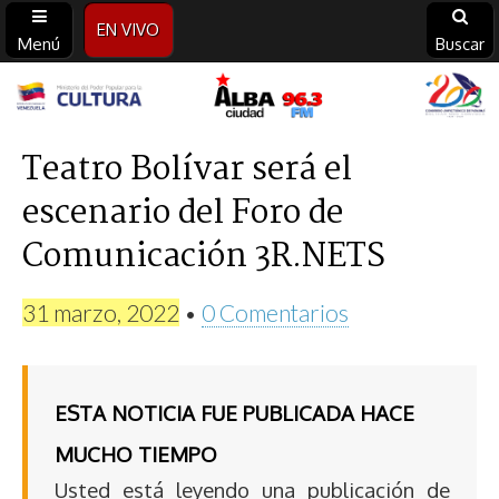
EN VIVO
Menú
Buscar
Alba
Ciudad
Teatro Bolívar será el
escenario del Foro de
96.3
Comunicación 3R.NETS
FM
31 marzo, 2022
•
0 Comentarios
ESTA NOTICIA FUE PUBLICADA HACE
MUCHO TIEMPO
Usted está leyendo una publicación de