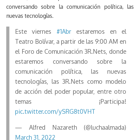
k
p
k
n
m
s
conversando sobre la comunicación política, las
t
nuevas tecnologías.
Este viernes
#1Abr
estaremos en el
Teatro Bolívar, a partir de las 9:00 AM en
el Foro de Comunicación 3R.Nets, donde
estaremos conversando sobre la
comunicación política, las nuevas
tecnologías, las 3R.Nets como modelo
de acción del poder popular, entre otro
temas ¡Participa!
pic.twitter.com/ySRG8t0VHT
— Alfred Nazareth (@luchaalmada)
March 31, 2022