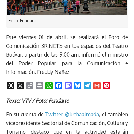
Foto: Fundarte
Este viernes 01 de abril, se realizará el Foro de
Comunicación 3R.NETS en los espacios del Teatro
Bolívar, a partir de las 9:00 am, informó el ministro
del Poder Popular para la Comunicación e
Información, Freddy Ñañez
T
X
C
P
W
F
M
B
T
G
P
h
o
r
h
a
a
l
e
m
i
r
p
i
a
c
s
u
l
a
n
Texto: VTV / Foto: Fundarte
e
y
n
t
e
t
e
e
i
t
En su cuenta de
Twitter @luchaalmada
, el también
a
L
t
s
b
o
s
g
l
e
d
i
A
o
d
k
r
r
vicepresidente Sectorial de Comunicación, Cultura y
s
n
p
o
o
y
a
e
Turismo, destacó que en la actividad estarán