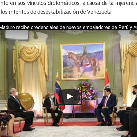
to en sus vínculos diplomáticos, a causa de la injerenc
k
r
r
 los intentos de desestabilización de Venezuela.
y
a
e
m
s
Maduro recibe credenciales de nuevos embajadores de Perú y Ar
t