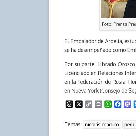
Foto: Prensa Pre
El Embajador de Argelia, estu
se ha desempeñado como Emba
Por su parte, Librado Orozco 
Licenciado en Relaciones Inte
en la Federación de Rusia, H
en Nueva York (Consejo de Seg
T
X
C
P
W
F
M
h
o
r
h
a
a
r
p
i
a
c
s
Temas:
nicolás-maduro
peru
e
y
n
t
e
t
a
L
t
s
b
o