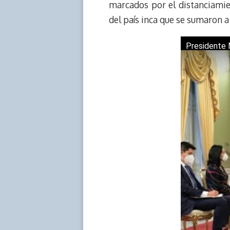
marcados por el distanciamien
d
i
A
o
d
del país inca que se sumaron a
s
n
p
o
o
k
p
k
n
Presidente 