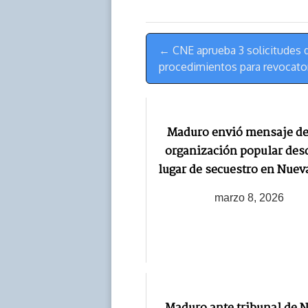
d
i
A
o
d
s
n
p
o
o
Menú
k
p
k
n
← CNE aprueba 3 solicitudes d
de
procedimientos para revocator
Navegación
Maduro envió mensaje de 
organización popular des
lugar de secuestro en Nuev
marzo 8, 2026