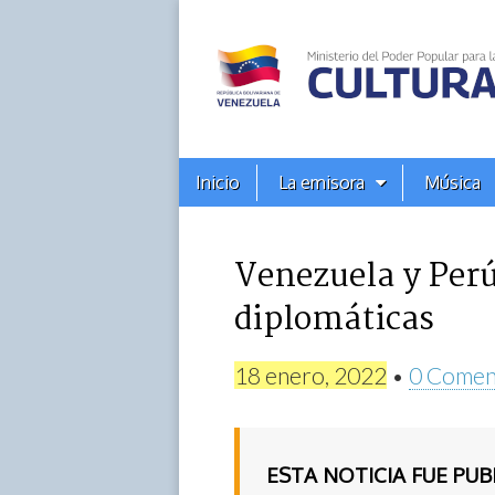
Alba
Ciudad
96.3
Menú
Skip
Inicio
La emisora
Música
principal
FM
to
content
Venezuela y Per
diplomáticas
18 enero, 2022
•
0 Comen
ESTA NOTICIA FUE PU