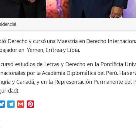
sidencial
dió Derecho y cursó una Maestría en Derecho Internaciona
jador en Yemen, Eritrea y Libia.
cursó estudios de Letras y Derecho en la Pontificia Univ
rnacionales por la Academia Diplomática del Perú. Ha ser
ungría y Canadá; y en la Representación Permanente del P
uridad).
B
T
G
P
l
e
m
i
u
l
a
n
e
e
i
t
s
g
l
e