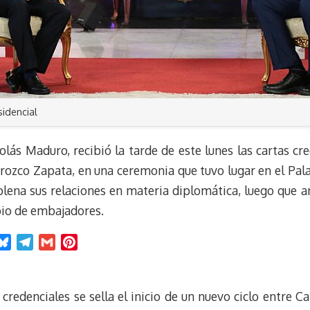
sidencial
olás Maduro, recibió la tarde de este lunes las cartas cr
rozco Zapata, en una ceremonia que tuvo lugar en el Pala
lena sus relaciones en materia diplomática, luego que a
bio de embajadores.
B
T
G
P
l
e
m
i
u
l
a
n
e
e
i
t
credenciales se sella el inicio de un nuevo ciclo entre C
s
g
l
e