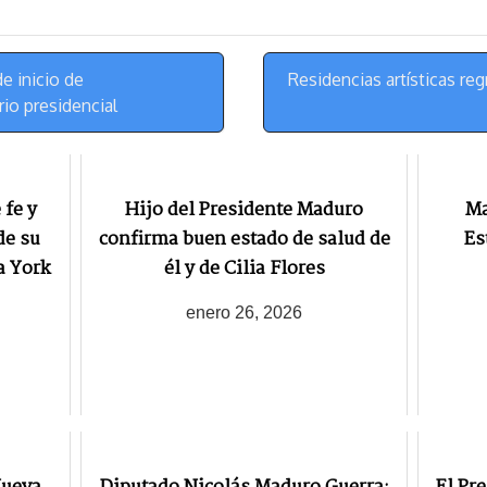
k
r
r
y
a
e
m
s
e inicio de
Residencias artísticas re
t
io presidencial
fe y
Hijo del Presidente Maduro
Ma
de su
confirma buen estado de salud de
Es
a York
él y de Cilia Flores
enero 26, 2026