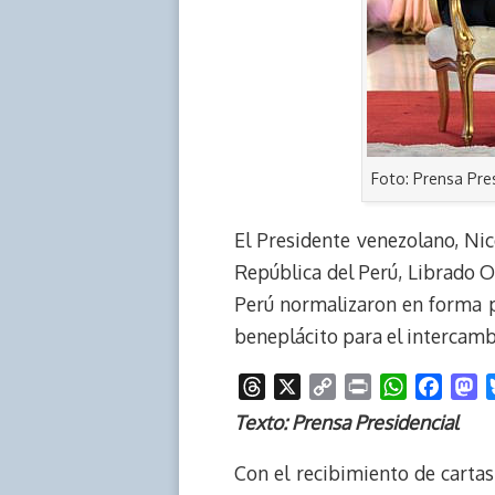
Foto: Prensa Pre
El Presidente venezolano, Nic
República del Perú, Librado O
Perú normalizaron en forma p
beneplácito para el intercam
T
X
C
P
W
F
M
h
o
r
h
a
a
Texto: Prensa Presidencial
r
p
i
a
c
s
e
y
n
t
e
t
Con el recibimiento de cartas 
a
L
t
s
b
o