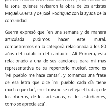
s
n
p
o
o
y
a
e
la zona, quienes revisaron la obra de los artistas
k
p
k
n
m
s
Miguel Guerra y de José Rodríguez con la ayuda de la
t
comunidad.
Guerra expresó que “en una semana y de manera
articulada pudimos hacer este mural,
competiremos en la categoría relacionada a los 80
años del natalicio del cantautor Alí Primera, esta
relacionado a una de sus canciones para mi más
representativa de su repertorio musical como es
´Mi pueblo me hace cantar`, y tomamos una frase
de esa letra que dice ´mi pueblo cada día tiene
mucho que dar`, en el mismo se refleja el trabajo de
los obreros, de los artesanos, de los estudiantes,
como se aprecia acá”.