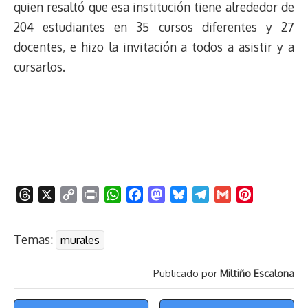
quien resaltó que esa institución tiene alrededor de
204 estudiantes en 35 cursos diferentes y 27
docentes, e hizo la invitación a todos a asistir y a
cursarlos.
T
X
C
P
W
F
M
B
T
G
P
h
o
r
h
a
a
l
e
m
i
r
p
i
a
c
s
u
l
a
n
Temas:
murales
e
y
n
t
e
t
e
e
i
t
a
L
t
s
b
o
s
g
l
e
Publicado por
Miltiño Escalona
d
i
A
o
d
k
r
r
s
n
p
o
o
y
a
e