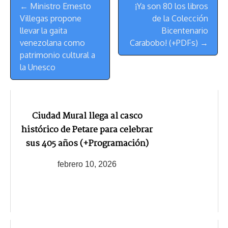
Menú
k
p
k
n
m
s
← Ministro Ernesto
¡Ya son 80 los libros
de
t
Villegas propone
de la Colección
Navegación
llevar la gaita
Bicentenario
venezolana como
Carabobo! (+PDFs) →
patrimonio cultural a
la Unesco
Ciudad Mural llega al casco
histórico de Petare para celebrar
sus 405 años (+Programación)
febrero 10, 2026