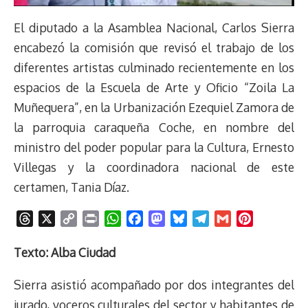
El diputado a la Asamblea Nacional, Carlos Sierra
encabezó la comisión que revisó el trabajo de los
diferentes artistas culminado recientemente en los
espacios de la Escuela de Arte y Oficio “Zoila La
Muñequera”, en la Urbanización Ezequiel Zamora de
la parroquia caraqueña Coche, en nombre del
ministro del poder popular para la Cultura, Ernesto
Villegas y la coordinadora nacional de este
certamen, Tania Díaz.
T
X
C
P
W
F
M
B
T
G
P
h
o
r
h
a
a
l
e
m
i
r
p
i
a
c
s
u
l
a
n
Texto: Alba Ciudad
e
y
n
t
e
t
e
e
i
t
Sierra asistió acompañado por dos integrantes del
a
L
t
s
b
o
s
g
l
e
d
i
A
o
d
k
r
r
jurado, voceros culturales del sector y habitantes de