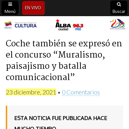
EN VIVO
Menú
Buscar
Alba
Ciudad
Coche también se expresó en
el concurso “Muralismo,
96.3
paisajismo y batalla
FM
comunicacional”
23 diciembre, 2021
•
0 Comentarios
ESTA NOTICIA FUE PUBLICADA HACE
MUCHO TIEMPO