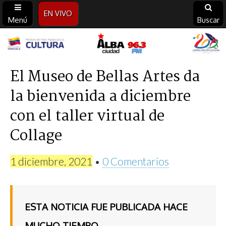
EN VIVO
Menú
Buscar
Alba
Ciudad
El Museo de Bellas Artes da
la bienvenida a diciembre
96.3
con el taller virtual de
FM
Collage
1 diciembre, 2021
•
0 Comentarios
ESTA NOTICIA FUE PUBLICADA HACE
MUCHO TIEMPO