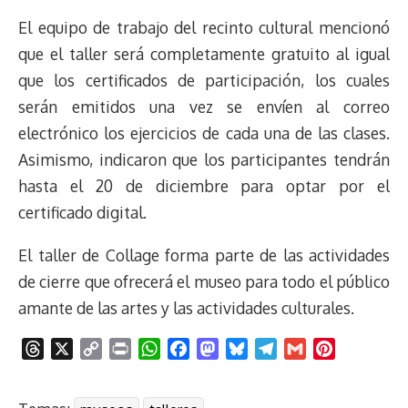
El equipo de trabajo del recinto cultural mencionó
que el taller será completamente gratuito al igual
que los certificados de participación, los cuales
serán emitidos una vez se envíen al correo
electrónico los ejercicios de cada una de las clases.
Asimismo, indicaron que los participantes tendrán
hasta el 20 de diciembre para optar por el
certificado digital.
El taller de Collage forma parte de las actividades
de cierre que ofrecerá el museo para todo el público
amante de las artes y las actividades culturales.
T
X
C
P
W
F
M
B
T
G
P
h
o
r
h
a
a
l
e
m
i
r
p
i
a
c
s
u
l
a
n