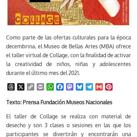
Como parte de las ofertas culturales para la época
decembrina, el Museo de Bellas Artes (MBA) ofrece
el taller virtual de Collage, con la finalidad de activar
la creatividad de niños, niñas y adolescentes
durante el último mes del 2021.
T
X
C
P
W
F
M
B
T
G
P
h
o
r
h
a
a
l
e
m
i
r
p
i
a
c
s
u
l
a
n
Texto: Prensa Fundación Museos Nacionales
e
y
n
t
e
t
e
e
i
t
El taller de Collage se realiza con material de
a
L
t
s
b
o
s
g
l
e
d
i
A
o
d
k
r
r
desecho y son 3 clases o sesiones en las que los
s
n
p
o
o
y
a
e
participantes se divertirán y encontrarán una