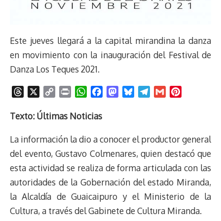
Este jueves llegará a la capital mirandina la danza
en movimiento con la inauguración del Festival de
Danza Los Teques 2021.
T
X
C
P
W
F
M
B
T
G
P
h
o
r
h
a
a
l
e
m
i
r
p
i
a
c
s
u
l
a
n
Texto: Últimas Noticias
e
y
n
t
e
t
e
e
i
t
La información la dio a conocer el productor general
a
L
t
s
b
o
s
g
l
e
d
i
A
o
d
k
r
r
del evento, Gustavo Colmenares, quien destacó que
s
n
p
o
o
y
a
e
esta actividad se realiza de forma articulada con las
k
p
k
n
m
s
autoridades de la Gobernación del estado Miranda,
t
la Alcaldía de Guaicaipuro y el Ministerio de la
Cultura, a través del Gabinete de Cultura Miranda.