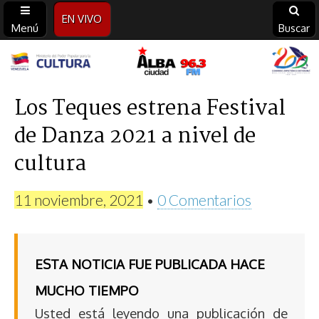
EN VIVO
Menú
Buscar
Alba
Ciudad
Los Teques estrena Festival
de Danza 2021 a nivel de
96.3
cultura
FM
11 noviembre, 2021
•
0 Comentarios
ESTA NOTICIA FUE PUBLICADA HACE
MUCHO TIEMPO
Usted está leyendo una publicación de