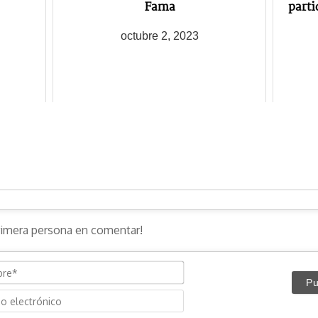
Fama
parti
octubre 2, 2023
N
o
C
m
o
b