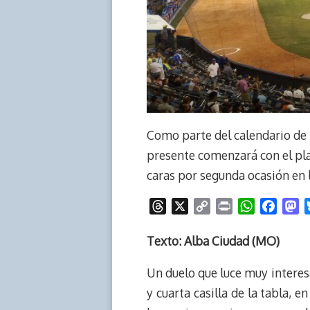
Como parte del calendario de 
presente comenzará con el pla
caras por segunda ocasión en l
T
X
C
P
W
F
M
h
o
r
h
a
a
r
p
i
a
c
s
Texto: Alba Ciudad (MO)
e
y
n
t
e
t
Un duelo que luce muy interes
a
L
t
s
b
o
d
i
A
o
d
y cuarta casilla de la tabla,
s
n
p
o
o