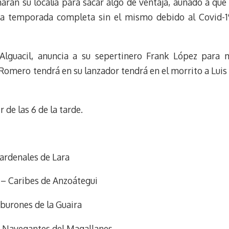
arán su localía para sacar algo de ventaja, aunado a que
m
s
na temporada completa sin el mismo debido al Covid-1
t
Alguacil, anuncia a su sepertinero Frank López para me
Romero tendrá en su lanzador tendrá en el morrito a Lui
r de las 6 de la tarde.
ardenales de Lara
 – Caribes de Anzoátegui
iburones de la Guaira
– Navegantes del Magallanes