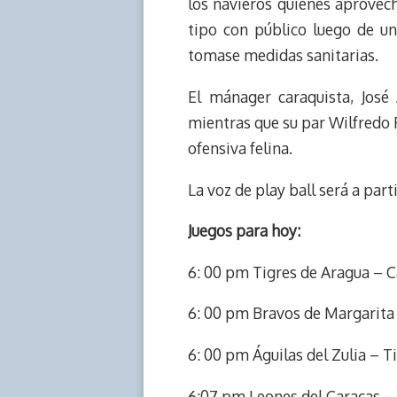
los navieros quienes aprovech
k
p
k
n
tipo con público luego de u
tomase medidas sanitarias.
El mánager caraquista, José 
mientras que su par Wilfredo 
ofensiva felina.
La voz de play ball será a parti
Juegos para hoy:
6: 00 pm Tigres de Aragua – C
6: 00 pm Bravos de Margarita
6: 00 pm Águilas del Zulia – T
6:07 pm Leones del Caracas 