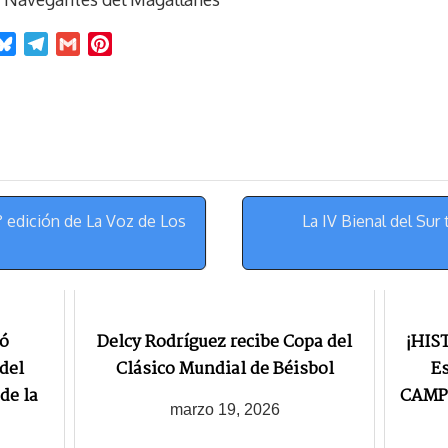
B
T
G
P
l
e
m
i
u
l
a
n
e
e
i
t
s
g
l
e
k
r
r
y
a
e
m
s
 edición de La Voz de Los
La IV Bienal del Sur
t
zó
Delcy Rodríguez recibe Copa del
¡HIS
del
Clásico Mundial de Béisbol
Es
de la
CAMPE
marzo 19, 2026