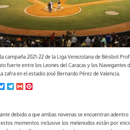
la campaña 2021-22 de la Liga Venezolana de Béisbol Profe
to fuerte entre los Leones del Caracas y los Navegantes d
a zafra en el estadio José Bernardo Pérez de Valencia.
B
T
G
P
l
e
m
i
u
l
a
n
e
e
i
t
ante debido a que ambas novenas se encuentran adentro de 
s
g
l
e
k
r
r
 en estos momentos inclusive los melenudos están por en
y
a
e