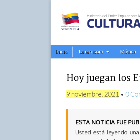
Alba
Ciudad
96.3
Menú
Skip
Inicio
La emisora
Música
principal
FM
to
content
Hoy juegan los E
9 noviembre, 2021
•
0 Co
ESTA NOTICIA FUE PU
Usted está leyendo una 