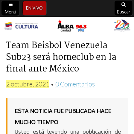
EN VIVO
Menú
Buscar
Alba
Ciudad
Team Beisbol Venezuela
Sub23 será homeclub en la
96.3
final ante México
FM
2 octubre, 2021
•
0 Comentarios
ESTA NOTICIA FUE PUBLICADA HACE
MUCHO TIEMPO
Usted está leyendo una publicación de