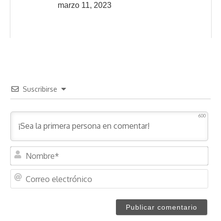
marzo 11, 2023
Suscribirse
600
N
o
m
C
b
o
r
r
e
r
*
e