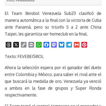
Foto: Fevebeisbol
El Team Beisbol Venezuela Sub23 clasificó de
manera automática a la final con la victoria de Cuba
ante Panamá, pero su triunfo 5 a 2 ante China
Taipei, les garantiza ser homeclub en la final.
T
X
C
P
W
F
M
B
T
G
P
h
o
r
h
a
a
l
e
m
i
r
p
i
a
c
s
u
l
a
n
Texto: FEVEBEISBOL
e
y
n
t
e
t
e
e
i
t
Ahora la selección espera por el ganador del duelo
a
L
t
s
b
o
s
g
l
e
d
i
A
o
d
k
r
r
entre Colombia y México, para saber el rival ante el
s
n
p
o
o
y
a
e
que buscará la medalla de oro. Venezuela ya venció
k
p
k
n
m
s
a ambos en la fase de grupos y Super Ronda
t
respectivamente.
El Team tomó el control temprano en el marcador y