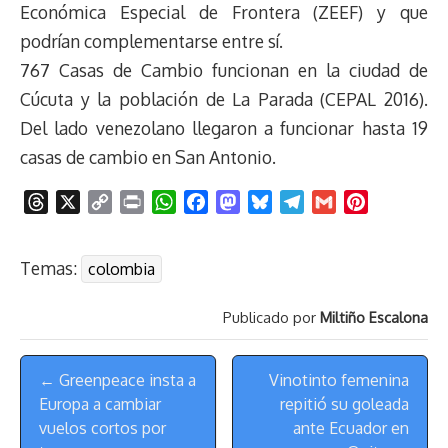
Económica Especial de Frontera (ZEEF) y que
podrían complementarse entre sí.
767 Casas de Cambio funcionan en la ciudad de
Cúcuta y la población de La Parada (CEPAL 2016).
Del lado venezolano llegaron a funcionar hasta 19
casas de cambio en San Antonio.
T
X
C
P
W
F
M
B
T
G
P
h
o
r
h
a
a
l
e
m
i
r
p
i
a
c
s
u
l
a
n
Temas:
colombia
e
y
n
t
e
t
e
e
i
t
a
L
t
s
b
o
s
g
l
e
Publicado por
Miltiño Escalona
d
i
A
o
d
k
r
r
s
n
p
o
o
y
a
e
Menú
k
p
k
n
m
s
← Greenpeace insta a
Vinotinto femenina
de
t
Europa a cambiar
repitió su goleada
Navegación
vuelos cortos por
ante Ecuador en