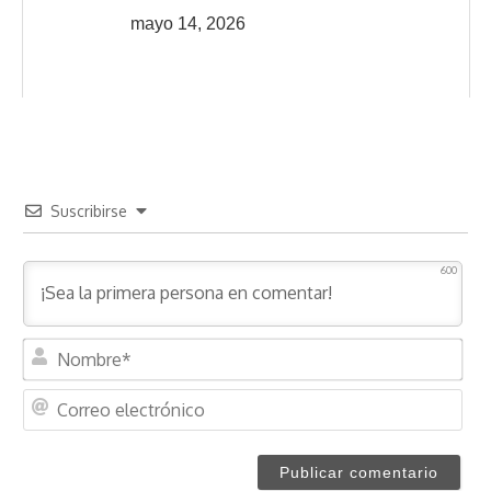
mayo 14, 2026
Suscribirse
600
N
o
m
C
b
o
r
r
e
r