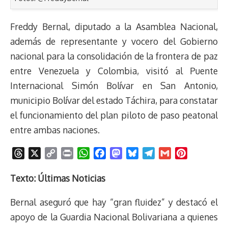
Freddy Bernal, diputado a la Asamblea Nacional,
además de representante y vocero del Gobierno
nacional para la consolidación de la frontera de paz
entre Venezuela y Colombia, visitó al Puente
Internacional Simón Bolívar en San Antonio,
municipio Bolívar del estado Táchira, para constatar
el funcionamiento del plan piloto de paso peatonal
entre ambas naciones.
T
X
C
P
W
F
M
B
T
G
P
h
o
r
h
a
a
l
e
m
i
r
p
i
a
c
s
u
l
a
n
Texto: Últimas Noticias
e
y
n
t
e
t
e
e
i
t
Bernal aseguró que hay “gran fluidez” y destacó el
a
L
t
s
b
o
s
g
l
e
d
i
A
o
d
k
r
r
apoyo de la Guardia Nacional Bolivariana a quienes
s
n
p
o
o
y
a
e