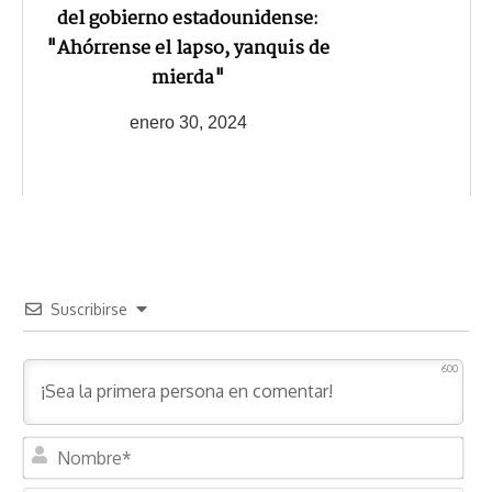
del gobierno estadounidense:
"Ahórrense el lapso, yanquis de
mierda"
enero 30, 2024
Suscribirse
600
N
o