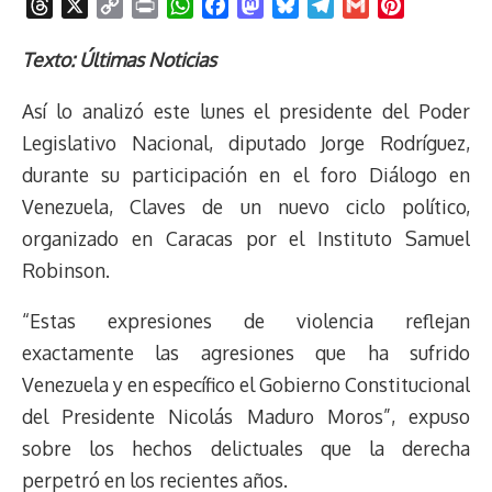
T
X
C
P
W
F
M
B
T
G
P
h
o
r
h
a
a
l
e
m
i
r
p
i
a
c
s
u
l
a
n
Texto: Últimas Noticias
e
y
n
t
e
t
e
e
i
t
Así lo analizó este lunes el presidente del Poder
a
L
t
s
b
o
s
g
l
e
d
i
A
o
d
k
r
r
Legislativo Nacional, diputado Jorge Rodríguez,
s
n
p
o
o
y
a
e
durante su participación en el foro Diálogo en
k
p
k
n
m
s
Venezuela, Claves de un nuevo ciclo político,
t
organizado en Caracas por el Instituto Samuel
Robinson.
“Estas expresiones de violencia reflejan
exactamente las agresiones que ha sufrido
Venezuela y en específico el Gobierno Constitucional
del Presidente Nicolás Maduro Moros”, expuso
sobre los hechos delictuales que la derecha
perpetró en los recientes años.