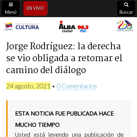
EN VIVO
Menú
Buscar
Alba
Ciudad
Jorge Rodríguez: la derecha
se vio obligada a retomar el
96.3
camino del diálogo
FM
24 agosto, 2021
•
0 Comentarios
ESTA NOTICIA FUE PUBLICADA HACE
MUCHO TIEMPO
Usted está leyendo una publicación de