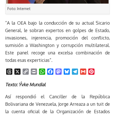
Foto: Internet
“A la OEA bajo la conducción de su actual Sicario
General, le sobran expertos en golpes de Estado,
invasiones, injerencia, promoción del conflicto,
sumisión a Washington y corrupción multilateral.
Este panel recoge una excelsa combinación de
todas esas experticias”.
T
X
C
P
W
F
M
B
T
G
P
h
o
r
h
a
a
l
e
m
i
r
p
i
a
c
s
u
l
a
n
Texto: Ývke Mundial
e
y
n
t
e
t
e
e
i
t
Así respondió el Canciller de la República
a
L
t
s
b
o
s
g
l
e
d
i
A
o
d
k
r
r
Bolivariana de Venezuela, Jorge Arreaza a un tuit de
s
n
p
o
o
y
a
e
la cuenta oficial de la Organización de Estados
k
p
k
n
m
s