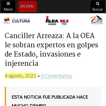
EN VIVO
Menú
Buscar
Alba
Ciudad
Canciller Arreaza: A la OEA
le sobran expertos en golpes
96.3
de Estado, invasiones e
FM
injerencia
4 agosto, 2021
•
0 Comentarios
ESTA NOTICIA FUE PUBLICADA HACE
MUCHO TIEMPO