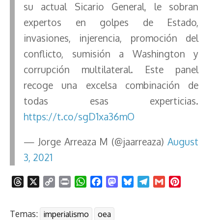
su actual Sicario General, le sobran
expertos en golpes de Estado,
invasiones, injerencia, promoción del
conflicto, sumisión a Washington y
corrupción multilateral. Este panel
recoge una excelsa combinación de
todas esas experticias.
https://t.co/sgD1xa36mO
— Jorge Arreaza M (@jaarreaza)
August
3, 2021
T
X
C
P
W
F
M
B
T
G
P
h
o
r
h
a
a
l
e
m
i
r
p
i
a
c
s
u
l
a
n
Temas:
imperialismo
oea
e
y
n
t
e
t
e
e
i
t