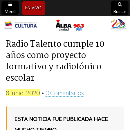
EN VIVO
Menú
Buscar
Alba
Ciudad
Radio Talento cumple 10
años como proyecto
96.3
formativo y radiofónico
FM
escolar
8 junio, 2020
•
0 Comentarios
ESTA NOTICIA FUE PUBLICADA HACE
MUCHO TIEMPO