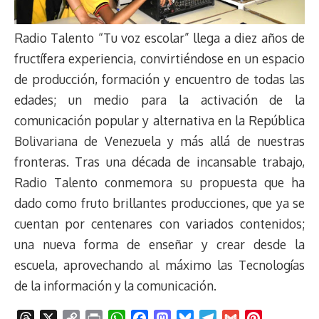
Radio Talento “Tu voz escolar” llega a diez años de
fructífera experiencia, convirtiéndose en un espacio
de producción, formación y encuentro de todas las
edades; un medio para la activación de la
comunicación popular y alternativa en la República
Bolivariana de Venezuela y más allá de nuestras
fronteras. Tras una década de incansable trabajo,
Radio Talento conmemora su propuesta que ha
dado como fruto brillantes producciones, que ya se
cuentan por centenares con variados contenidos;
una nueva forma de enseñar y crear desde la
escuela, aprovechando al máximo las Tecnologías
de la información y la comunicación.
T
X
C
P
W
F
M
B
T
G
P