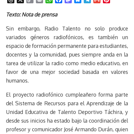
h
o
r
h
a
a
l
e
m
i
r
p
i
a
c
s
u
l
a
n
Texto: Nota de prensa
e
y
n
t
e
t
e
e
i
t
Sin embargo, Radio Talento no solo produce
a
L
t
s
b
o
s
g
l
e
d
i
A
o
d
k
r
r
variados géneros radiofónicos, es también un
s
n
p
o
o
y
a
e
espacio de formación permanente para estudiantes,
k
p
k
n
m
s
docentes y la comunidad, pues siempre anda en la
t
tarea de utilizar la radio como medio educativo, en
favor de una mejor sociedad basada en valores
humanos.
El proyecto radiofónico cumpleañero forma parte
del Sistema de Recursos para el Aprendizaje de la
Unidad Educativa de Talento Deportivo Táchira, y
desde sus inicios ha estado bajo la coordinación del
profesor y comunicador José Armando Durán, quien