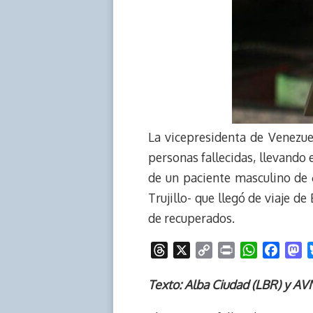
La vicepresidenta de Venezue
personas fallecidas, llevando e
de un paciente masculino de 6
Trujillo- que llegó de viaje de
de recuperados.
T
X
C
P
W
F
M
h
o
r
h
a
a
r
p
i
a
c
s
Texto: Alba Ciudad (LBR) y AV
e
y
n
t
e
t