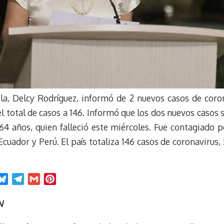
la, Delcy Rodríguez, informó de 2 nuevos casos de coro
l total de casos a 146. Informó que los dos nuevos casos s
4 años, quien falleció este miércoles. Fue contagiado p
 Ecuador y Perú. El país totaliza 146 casos de coronavirus,
B
T
G
P
l
e
m
i
u
l
a
n
N
e
e
i
t