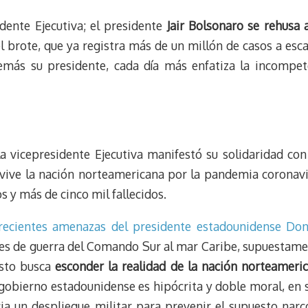
idente Ejecutiva; el presidente
Jair Bolsonaro se rehusa 
l brote, que ya registra más de un millón de casos a esca
emás su presidente, cada día más enfatiza la incompete
la vicepresidente Ejecutiva manifestó su solidaridad co
 vive la nación norteamericana por la pandemia coronavir
 y más de cinco mil fallecidos.
 recientes amenazas del presidente estadounidense Do
ues de guerra del Comando Sur al mar Caribe, supuestam
esto busca
esconder la realidad de la nación norteameric
gobierno estadounidense es hipócrita y doble moral, en 
ia un despliegue militar para prevenir el supuesto narc