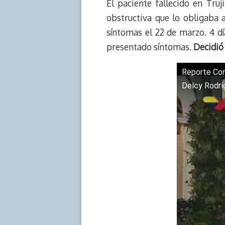
El paciente fallecido en Tru
a
L
t
s
b
o
d
i
A
o
d
obstructiva que lo obligaba 
s
n
p
o
o
síntomas el 22 de marzo. 4 dí
k
p
k
n
presentado síntomas.
Decidió 
Reporte Cor
Delcy Rodrí