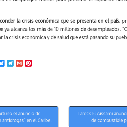
conder la crisis económica que se presenta en el país,
pr
ue ya alcanza los más de 10 millones de desempleados. “
 la crisis económica y de salud que está pasando su pueb
B
T
G
P
l
e
m
i
u
l
a
n
e
e
i
t
s
g
l
e
k
r
r
y
a
e
m
s
rtuno el anuncio de
Tareck El Aissami anunci
t
antidrogas” en el Caribe,
de combustible p