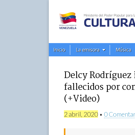
Alba
Ciudad
96.3
Menú
Skip
Inicio
La emisora
Música
principal
FM
to
content
Delcy Rodríguez 
fallecidos por co
(+Video)
2 abril, 2020
•
0 Comentar