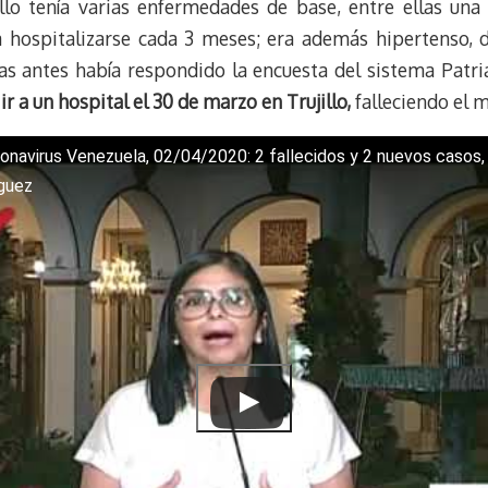
jillo tenía varias enfermedades de base, entre ellas 
s
g
l
e
k
r
r
a hospitalizarse cada 3 meses; era además hipertenso, 
y
a
e
as antes había respondido la encuesta del sistema Patri
m
s
ir a un hospital el 30 de marzo en Trujillo,
falleciendo el m
t
onavirus Venezuela, 02/04/2020: 2 fallecidos y 2 nuevos casos,
guez