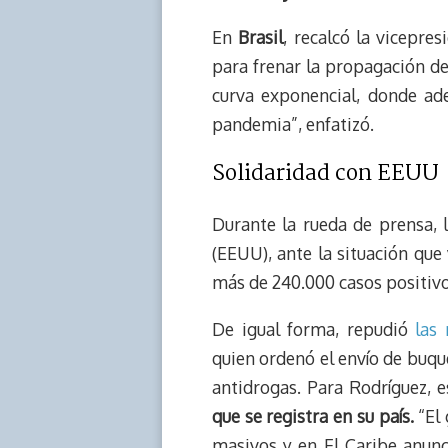
En
Brasil
, recalcó la vicepres
para frenar la propagación de
curva exponencial, donde ad
pandemia”, enfatizó.
Solidaridad con EEUU
Durante la rueda de prensa, 
(EEUU), ante la situación que
más de 240.000 casos positivos
De igual forma, repudió
las
quien ordenó el envío de buq
antidrogas. Para Rodríguez, 
que se registra en su país.
“El 
masivos y en El Caribe anunc