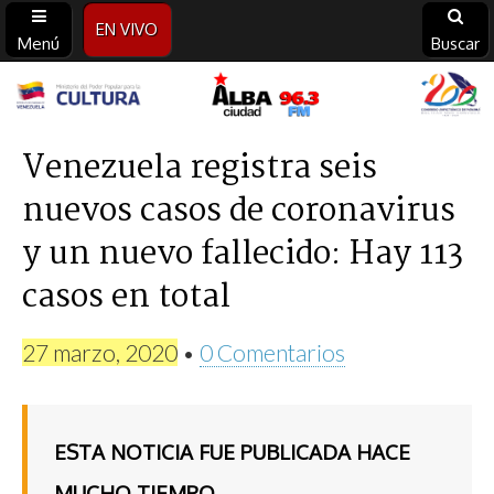
EN VIVO
Menú
Buscar
Alba
Ciudad
Venezuela registra seis
nuevos casos de coronavirus
96.3
y un nuevo fallecido: Hay 113
FM
casos en total
27 marzo, 2020
•
0 Comentarios
ESTA NOTICIA FUE PUBLICADA HACE
MUCHO TIEMPO