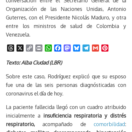
conversación entre el Secretario General de la
Organización de las Naciones Unidas, Antonio
Guterres, con el Presidente Nicolás Maduro, y otra
entre los ministros de salud de Colombia y
Venezuela.
T
X
C
P
W
F
M
B
T
G
P
h
o
r
h
a
a
l
e
m
i
r
p
i
a
c
s
u
l
a
n
Texto: Alba Ciudad (LBR)
e
y
n
t
e
t
e
e
i
t
Sobre este caso, Rodríguez explicó que su esposo
a
L
t
s
b
o
s
g
l
e
d
i
A
o
d
k
r
r
fue una de las seis personas diagnósticadas con
s
n
p
o
o
y
a
e
coronavirus el día de hoy.
k
p
k
n
m
s
t
La paciente fallecida llegó con un cuadro atribuido
inicialmente a
insuficiencia respiratoria y distrés
respiratorio,
acompañado de
comorbilidad
: