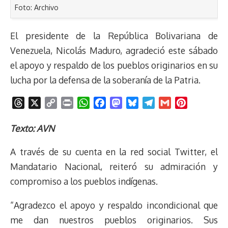
Foto: Archivo
El presidente de la República Bolivariana de
Venezuela, Nicolás Maduro, agradeció este sábado
el apoyo y respaldo de los pueblos originarios en su
lucha por la defensa de la soberanía de la Patria.
T
X
C
P
W
F
M
B
T
G
P
h
o
r
h
a
a
l
e
m
i
r
p
i
a
c
s
u
l
a
n
Texto: AVN
e
y
n
t
e
t
e
e
i
t
A través de su cuenta en la red social Twitter, el
a
L
t
s
b
o
s
g
l
e
d
i
A
o
d
k
r
r
Mandatario Nacional, reiteró su admiración y
s
n
p
o
o
y
a
e
compromiso a los pueblos indígenas.
k
p
k
n
m
s
t
“Agradezco el apoyo y respaldo incondicional que
me dan nuestros pueblos originarios. Sus