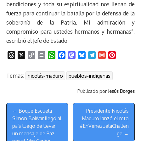
bendiciones y toda su espiritualidad nos llenan de
fuerza para continuar la batalla por la defensa de la
soberanía de la Patria. Mi admiración y
compromiso para ustedes hermanos y hermanas”,
escribió el Jefe de Estado.
T
X
C
P
W
F
M
B
T
G
P
h
o
r
h
a
a
l
e
m
i
r
p
i
a
c
s
u
l
a
n
Temas:
nicolás-maduro
pueblos-indigenas
e
y
n
t
e
t
e
e
i
t
a
L
t
s
b
o
s
g
l
e
Publicado por
Jesús Borges
d
i
A
o
d
k
r
r
s
n
p
o
o
y
a
e
Menú
k
p
k
n
m
s
← Buque Escuela
Presidente Nicolás
de
t
Simón Bolívar llegó al
Maduro lanzó el reto
Navegación
país luego de llevar
#EnVenezuelaChallen
un mensaje de Paz
ge →
por el Mar Caribe