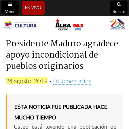
EN VIVO
Menú
Buscar
Alba
Ciudad
Presidente Maduro agradece
apoyo incondicional de
96.3
pueblos originarios
FM
24 agosto, 2019
•
0 Comentarios
ESTA NOTICIA FUE PUBLICADA HACE
MUCHO TIEMPO
Usted está leyendo una publicación de