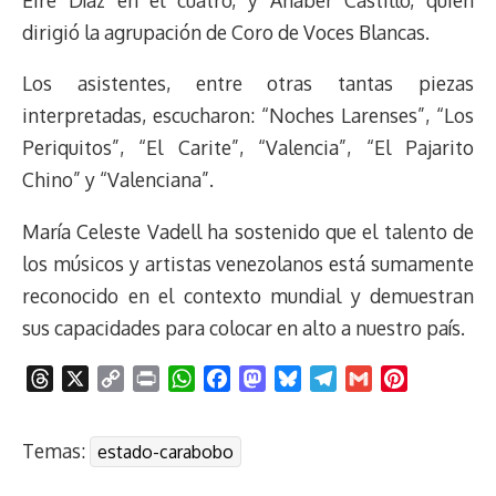
dirigió la agrupación de Coro de Voces Blancas.
Los asistentes, entre otras tantas piezas
interpretadas, escucharon: “Noches Larenses”, “Los
Periquitos”, “El Carite”, “Valencia”, “El Pajarito
Chino” y “Valenciana”.
María Celeste Vadell ha sostenido que el talento de
los músicos y artistas venezolanos está sumamente
reconocido en el contexto mundial y demuestran
sus capacidades para colocar en alto a nuestro país.
T
X
C
P
W
F
M
B
T
G
P
h
o
r
h
a
a
l
e
m
i
r
p
i
a
c
s
u
l
a
n
Temas:
estado-carabobo
e
y
n
t
e
t
e
e
i
t
a
L
t
s
b
o
s
g
l
e