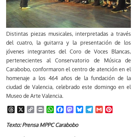
Distintas piezas musicales, interpretadas a través
del cuatro, la guitarra y la presentación de los
jóvenes integrantes del Coro de Voces Blancas,
pertenecientes al Conservatorio de Música de
Carabobo, conformaron el centro de atención en el
homenaje a los 464 años de la fundación de la
ciudad de Valencia, celebrado este domingo en el
Museo de Arte Valencia.
T
X
C
P
W
F
M
B
T
G
P
h
o
r
h
a
a
l
e
m
i
r
p
i
a
c
s
u
l
a
n
Texto: Prensa MPPC Carabobo
e
y
n
t
e
t
e
e
i
t