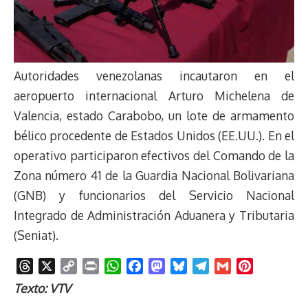
Autoridades venezolanas incautaron en el
aeropuerto internacional Arturo Michelena de
Valencia, estado Carabobo, un lote de armamento
bélico procedente de Estados Unidos (EE.UU.). En el
operativo participaron efectivos del Comando de la
Zona número 41 de la Guardia Nacional Bolivariana
(GNB) y funcionarios del Servicio Nacional
Integrado de Administración Aduanera y Tributaria
(Seniat).
T
X
C
P
W
F
M
B
T
G
P
h
o
r
h
a
a
l
e
m
i
Texto: VTV
r
p
i
a
c
s
u
l
a
n