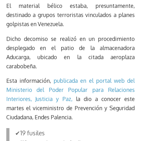
e
y
n
t
e
t
e
e
i
t
El material bélico estaba, presuntamente,
a
L
t
s
b
o
s
g
l
e
destinado a grupos terroristas vinculados a planes
d
i
A
o
d
k
r
r
golpistas en Venezuela.
s
n
p
o
o
y
a
e
k
p
k
n
m
s
Dicho decomiso se realizó en un procedimiento
t
desplegado en el patio de la almacenadora
Aducarga, ubicado en la citada aeroplaza
carabobeña.
Esta información,
publicada en el portal web del
Ministerio del Poder Popular para Relaciones
Interiores, Justicia y Paz,
la dio a conocer este
martes el viceministro de Prevención y Seguridad
Ciudadana, Endes Palencia.
✔19 fusiles