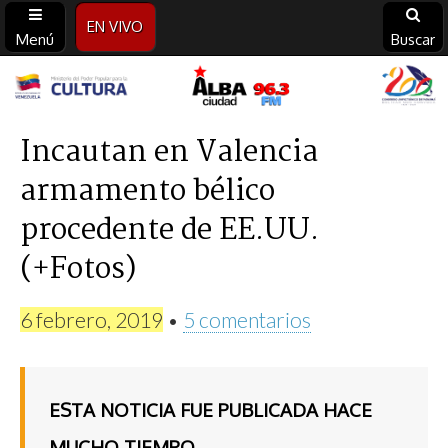
EN VIVO
Menú
Buscar
Alba
Ciudad
Incautan en Valencia
armamento bélico
96.3
procedente de EE.UU.
FM
(+Fotos)
6 febrero, 2019
•
5 comentarios
ESTA NOTICIA FUE PUBLICADA HACE
MUCHO TIEMPO