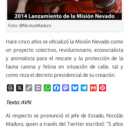
Foto: @NicolasMaduro
Hace cinco años se oficializó la Misión Nevado como
un proyecto colectivo, revolucionario, ecosocialista
y animalista para el rescate y la protección de la
fauna canina y felina en situación de calle, tal y
como reza el decreto presidencial de su creación.
T
X
C
P
W
F
M
B
T
G
P
h
o
r
h
a
a
l
e
m
i
r
p
i
a
c
s
u
l
a
n
Texto: AVN
e
y
n
t
e
t
e
e
i
t
Al respecto se pronunció el jefe de Estado, Nicolás
a
L
t
s
b
o
s
g
l
e
d
i
A
o
d
k
r
r
Maduro, quien a través del Twitter escribió: “5 años