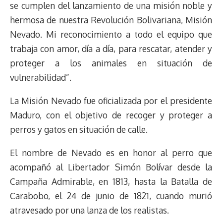
s
n
p
o
o
y
a
e
se cumplen del lanzamiento de una misión noble y
k
p
k
n
m
s
hermosa de nuestra Revolución Bolivariana, Misión
t
Nevado. Mi reconocimiento a todo el equipo que
trabaja con amor, día a día, para rescatar, atender y
proteger a los animales en situación de
vulnerabilidad”.
La Misión Nevado fue oficializada por el presidente
Maduro, con el objetivo de recoger y proteger a
perros y gatos en situación de calle.
El nombre de Nevado es en honor al perro que
acompañó al Libertador Simón Bolívar desde la
Campaña Admirable, en 1813, hasta la Batalla de
Carabobo, el 24 de junio de 1821, cuando murió
atravesado por una lanza de los realistas.