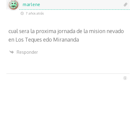
c
marlene
t
7 años atrás
r
ó
cual sera la proxima jornada de la mision nevado
n
i
en Los Teques edo Mirananda
c
o
Responder