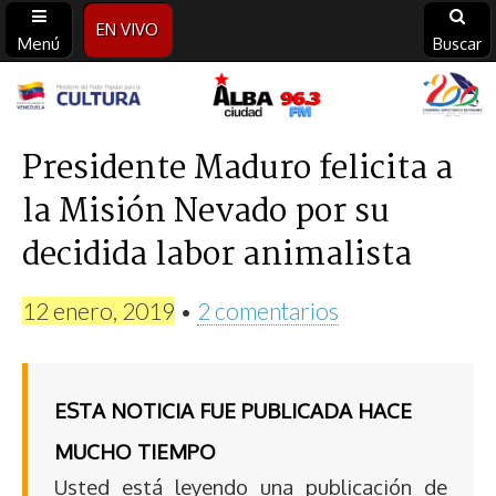
EN VIVO
Menú
Buscar
Alba
Ciudad
Presidente Maduro felicita a
la Misión Nevado por su
96.3
decidida labor animalista
FM
12 enero, 2019
•
2 comentarios
ESTA NOTICIA FUE PUBLICADA HACE
MUCHO TIEMPO
Usted está leyendo una publicación de