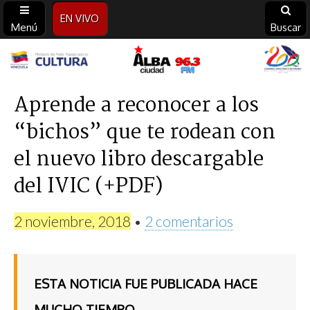
EN VIVO
Menú
Buscar
Alba
Ciudad
Aprende a reconocer a los
“bichos” que te rodean con
96.3
el nuevo libro descargable
FM
del IVIC (+PDF)
2 noviembre, 2018
•
2 comentarios
ESTA NOTICIA FUE PUBLICADA HACE
MUCHO TIEMPO