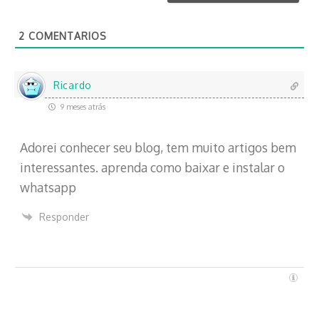
*
e
o
2
COMENTARIOS
e
l
e
c
Ricardo
t
9 meses atrás
r
ó
Adorei conhecer seu blog, tem muito artigos bem
n
i
interessantes. aprenda como baixar e instalar o
c
whatsapp
o
Responder