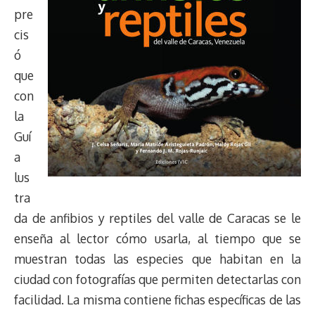
pre
cis
ó
que
con
la
Guí
a
lus
tra
da de anfibios y reptiles del valle de Caracas se le
enseña al lector cómo usarla, al tiempo que se
muestran todas las especies que habitan en la
ciudad con fotografías que permiten detectarlas con
facilidad. La misma contiene fichas específicas de las