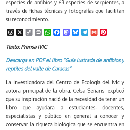
especies de anfibios y 63 especies de serpientes, a
través de fichas técnicas y fotografías que facilitan
su reconocimiento.
T
X
C
P
W
F
M
B
T
G
P
h
o
r
h
a
a
l
e
m
i
r
p
i
a
c
s
u
l
a
n
Texto: Prensa IVIC
e
y
n
t
e
t
e
e
i
t
Descarga en PDF el libro “Guía lustrada de anfibios y
a
L
t
s
b
o
s
g
l
e
d
i
A
o
d
k
r
r
reptiles del valle de Caracas”
s
n
p
o
o
y
a
e
k
p
k
n
m
s
La investigadora del Centro de Ecología del Ivic y
t
autora principal de la obra, Celsa Señaris, explicó
que su inspiración nació de la necesidad de tener un
libro que ayudara a estudiantes, docentes,
especialistas y público en general a conocer y
conservar la riqueza biológica que se encuentra en