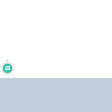
2
Dirección:
Centro Simón Bolívar, Torre Norte, piso 19. El Silencio, Caracas,
República Bolivariana de Venezuela.