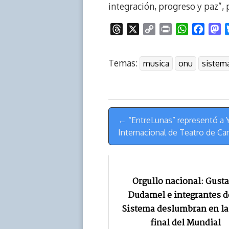
integración, progreso y paz”, p
T
X
C
P
W
F
M
h
o
r
h
a
a
r
p
i
a
c
s
Temas:
musica
onu
sistem
e
y
n
t
e
t
a
L
t
s
b
o
d
i
A
o
d
s
n
p
o
o
Menú
k
p
k
n
← “EntreLunas” representó a Y
de
Internacional de Teatro de Ca
Navegación
Orgullo nacional: Gust
Dudamel e integrantes d
Sistema deslumbran en la
final del Mundial