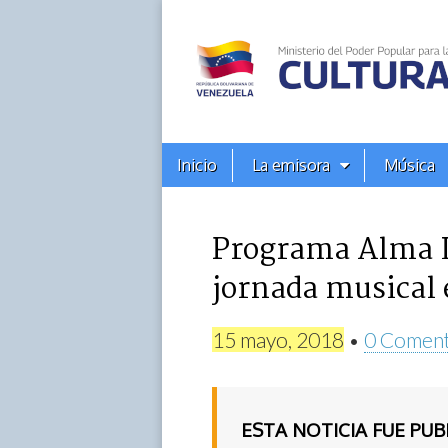
Alba
Ciudad
96.3
Menú
Skip
Inicio
La emisora
Música
principal
FM
to
content
Programa Alma Ll
jornada musical
15 mayo, 2018
•
0 Coment
ESTA NOTICIA FUE PU