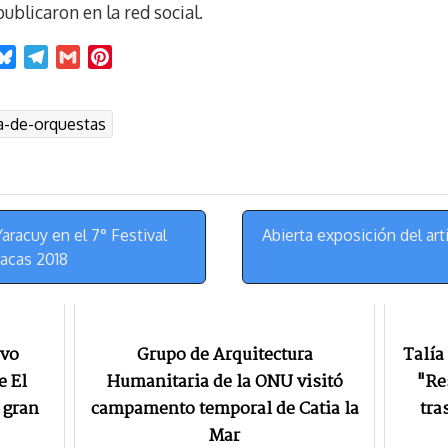
ublicaron en la red social.
B
T
G
P
l
e
m
i
u
l
a
n
a-de-orquestas
e
e
i
t
s
g
l
e
k
r
r
y
a
e
m
s
aracuy en el 7° Festival
Abierta exposición del art
t
racas 2018
avo
Grupo de Arquitectura
Talía
e El
Humanitaria de la ONU visitó
"Re
 gran
campamento temporal de Catia la
tra
Mar