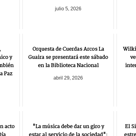
julio 5, 2026
,
Orquesta de Cuerdas Arcos La
Wilk
ico y
Guaira se presentará este sábado
ve
ambién
en la Biblioteca Nacional
inte
la Paz
abril 29, 2026
n acto
"La música debe dar un giro y
El S
Día
estar al servicio de la sociedad":
estr