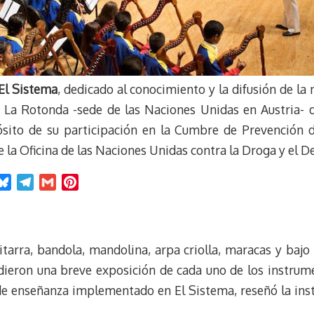
El Sistema
, dedicado al conocimiento y la difusión de la
 La Rotonda -sede de las Naciones Unidas en Austria- 
ósito de su participación en la Cumbre de Prevención de
e la Oficina de las Naciones Unidas contra la Droga y el 
B
T
G
P
l
e
m
i
u
l
a
n
e
e
i
t
uitarra, bandola, mandolina, arpa criolla, maracas y baj
s
g
l
e
k
r
r
 dieron una breve exposición de cada uno de los instru
y
a
e
de enseñanza implementado en El Sistema, reseñó la inst
m
s