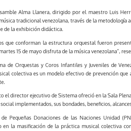
t
nsamble Alma Llanera, dirigido por el maestro Luis Her
 música tradicional venezolana, través de la metodología 
 de la exhibición didáctica.
s que conforman la estructura orquestal fueron present
martes 15 de mayo disfruta de la música venezolana”, rese
ma de Orquestas y Coros Infantiles y Juveniles de Venezu
sical colectiva es un modelo efectivo de prevención que 
te.
o el director ejecutivo de Sistema ofreció en la Sala Pl
 social implementados, sus bondades, beneficios, alcance
de Pequeñas Donaciones de las Naciones Unidad (
PN
n la masificación de la práctica musical colectiva co