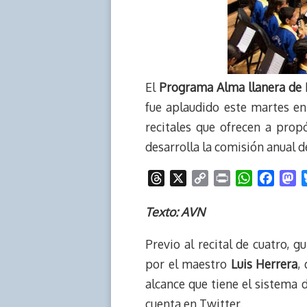
El
Programa Alma llanera de 
fue aplaudido este martes en
recitales que ofrecen a prop
desarrolla la comisión anual d
T
X
C
P
W
F
M
h
o
r
h
a
a
r
p
i
a
c
s
Texto: AVN
e
y
n
t
e
t
Previo al recital de cuatro, g
a
L
t
s
b
o
d
i
A
o
d
por el maestro
Luis Herrera
,
s
n
p
o
o
alcance que tiene el sistema 
k
p
k
n
cuenta en Twitter.