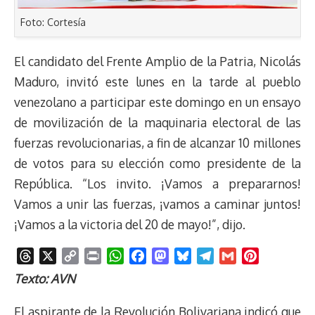
Foto: Cortesía
El candidato del Frente Amplio de la Patria, Nicolás
Maduro, invitó este lunes en la tarde al pueblo
venezolano a participar este domingo en un ensayo
de movilización de la maquinaria electoral de las
fuerzas revolucionarias, a fin de alcanzar 10 millones
de votos para su elección como presidente de la
República. “Los invito. ¡Vamos a prepararnos!
Vamos a unir las fuerzas, ¡vamos a caminar juntos!
¡Vamos a la victoria del 20 de mayo!”, dijo.
T
X
C
P
W
F
M
B
T
G
P
h
o
r
h
a
a
l
e
m
i
Texto: AVN
r
p
i
a
c
s
u
l
a
n
e
y
n
t
e
t
e
e
i
t
El aspirante de la Revolución Bolivariana indicó que