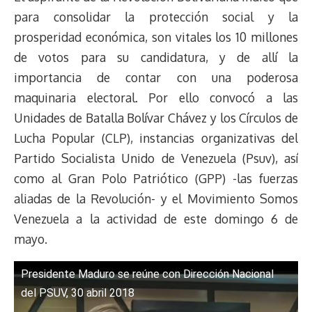
a
L
t
s
b
o
s
g
l
e
para consolidar la protección social y la
d
i
A
o
d
k
r
r
prosperidad económica, son vitales los 10 millones
s
n
p
o
o
y
a
e
de votos para su candidatura, y de allí la
k
p
k
n
m
s
t
importancia de contar con una poderosa
maquinaria electoral. Por ello convocó a las
Unidades de Batalla Bolívar Chávez y los Círculos de
Lucha Popular (CLP), instancias organizativas del
Partido Socialista Unido de Venezuela (Psuv), así
como al Gran Polo Patriótico (GPP) -las fuerzas
aliadas de la Revolución- y el Movimiento Somos
Venezuela a la actividad de este domingo 6 de
mayo.
Presidente Maduro se reúne con Dirección Nacional
del PSUV, 30 abril 2018