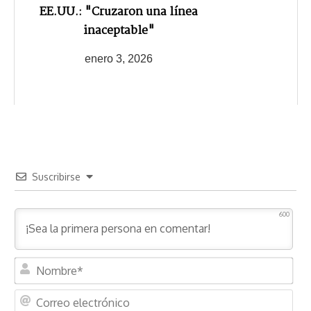
EE.UU.: "Cruzaron una línea
inaceptable"
enero 3, 2026
Suscribirse
600
N
o
m
C
b