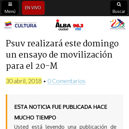
EN VIVO
Menú
Buscar
Alba
Ciudad
Psuv realizará este domingo
un ensayo de movilización
96.3
para el 20-M
FM
30 abril, 2018
•
0 Comentarios
ESTA NOTICIA FUE PUBLICADA HACE
MUCHO TIEMPO
Usted está leyendo una publicación de