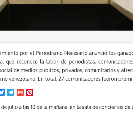
vimiento por el Periodismo Necesario anunció los ganado
, que reconoce la labor de periodistas, comunicadores
ocial de medios públicos, privados, comunitarios y alte
dismo venezolano. En total, 27 comunicadores fueron prem
B
T
G
P
l
e
m
i
u
l
a
n
de julio a las 10 de la mañana, en la sala de conciertos de
e
e
i
t
s
g
l
e
k
r
r