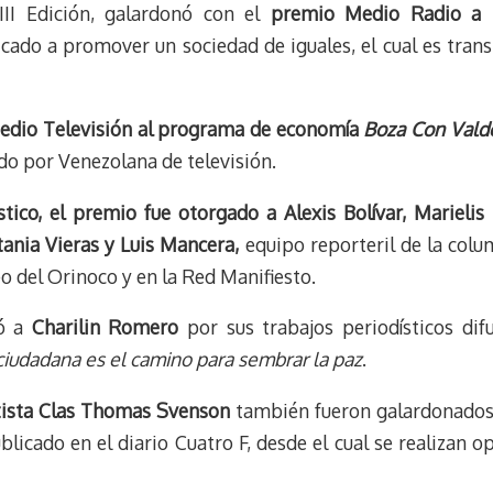
y
a
e
VIII Edición, galardonó con el
premio Medio Radio a Be
m
s
icado a promover un sociedad de iguales, el cual es tra
t
dio Televisión al programa de economía
Boza Con Vald
do por Venezolana de televisión.
tico, el premio fue otorgado a Alexis Bolívar, Marielis F
tania Vieras y Luis Mancera,
equipo reporteril de la col
eo del Orinoco y en la Red Manifiesto.
ió a
Charilin Romero
por sus trabajos periodísticos dif
ciudadana es el camino para sembrar la paz
.
tista Clas Thomas Svenson
también fueron galardonados
blicado en el diario Cuatro F, desde el cual se realizan op