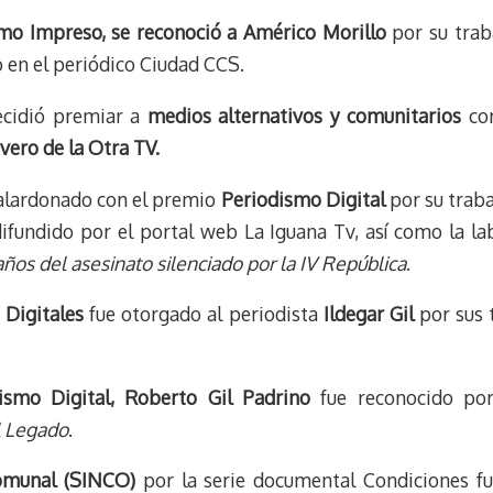
o Impreso, se reconoció a Américo Morillo
por su trab
o en el periódico Ciudad CCS.
ecidió premiar a
medios alternativos y comunitarios
com
ero de la Otra TV.
alardonado con el premio
Periodismo Digital
por su traba
difundido por el portal web La Iguana Tv, así como la la
ños del asesinato silenciado por la IV República
.
Digitales
fue otorgado al periodista
Ildegar Gil
por sus 
ismo Digital,
Roberto Gil Padrino
fue reconocido por
l Legado
.
Comunal (SINCO)
por la serie documental Condiciones f