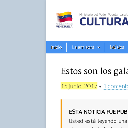
Alba
Ciudad
96.3
Menú
Skip
Inicio
La emisora
Música
principal
FM
to
content
Estos son los ga
15 junio, 2017
•
1 coment
ESTA NOTICIA FUE PU
Usted está leyendo una 