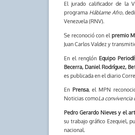
s
n
p
o
o
El jurado calificador de la 
k
p
k
n
programa
Háblame Afro
, ded
Venezuela (RNV).
Se reconoció con el
premio Me
Juan Carlos Valdez y transmiti
En el renglón
Equipo Periodís
Becerra, Daniel Rodríguez, Be
es publicada en el diario Corr
En
Prensa
, el MPN reconoc
Noticias como
La convivencia 
Pedro Gerardo Nieves y el ar
su trabajo gráfico Ezequiel, pu
nacional.