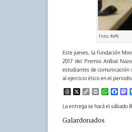
Foto: AVN
Este jueves, la Fundación Mo
2017 del Premio Aníbal Nazoa
estudiantes de comunicación s
al ejercicio ético en el perio
T
X
C
P
W
F
M
h
o
r
h
a
a
r
p
i
a
c
s
La entrega se hará el sábado 8 
e
y
n
t
e
t
Galardonados
a
L
t
s
b
o
d
i
A
o
d