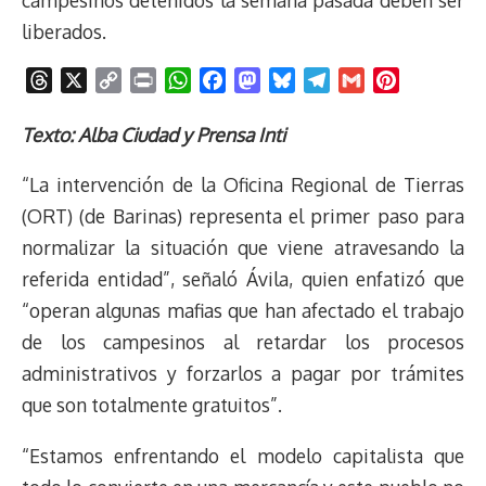
liberados.
T
X
C
P
W
F
M
B
T
G
P
h
o
r
h
a
a
l
e
m
i
r
p
i
a
c
s
u
l
a
n
Texto: Alba Ciudad y Prensa Inti
e
y
n
t
e
t
e
e
i
t
“La intervención de la Oficina Regional de Tierras
a
L
t
s
b
o
s
g
l
e
d
i
A
o
d
k
r
r
(ORT) (de Barinas) representa el primer paso para
s
n
p
o
o
y
a
e
normalizar la situación que viene atravesando la
k
p
k
n
m
s
referida entidad”, señaló Ávila, quien enfatizó que
t
“operan algunas mafias que han afectado el trabajo
de los campesinos al retardar los procesos
administrativos y forzarlos a pagar por trámites
que son totalmente gratuitos”.
“Estamos enfrentando el modelo capitalista que