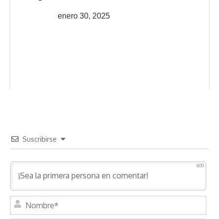
enero 30, 2025
Suscribirse
600
N
o