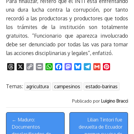
Para finalizar, reiteró que el INTi está enfrentando
una dura lucha contra la corrupción, por tanto
recordó a las productoras y productores que todos
los trámites de la institución son totalmente
gratuitos. “Funcionario que aparezca involucrado
debe ser denunciado por todas las vas para tomar
las acciones disciplinarias y legales”, enfatizó.
T
X
C
P
W
F
M
B
T
G
P
h
o
r
h
a
a
l
e
m
i
r
p
i
a
c
s
u
l
a
n
Temas:
agricultura
campesinos
estado-barinas
e
y
n
t
e
t
e
e
i
t
a
L
t
s
b
o
s
g
l
e
Publicado por
Luigino Bracci
d
i
A
o
d
k
r
r
s
n
p
o
o
y
a
e
Menú
k
p
k
n
m
s
← Maduro:
Lilian Tintori fue
de
t
Documentos
devuelta de Ecuador
desclasificados de
porque su visa de