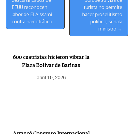
Navegación
EEUU reconocen
turista no permite
labor de El Aissami
hacer proselitismo
contra narcotráfico
político, señala
ministro →
600 cuatristas hicieron vibrar la
Plaza Bolívar de Barinas
abril 10, 2026
Arrancó Congreso Internacional