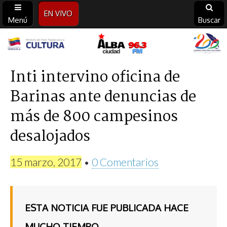
EN VIVO
Menú
Buscar
Alba
Ciudad
Inti intervino oficina de
Barinas ante denuncias de
96.3
más de 800 campesinos
FM
desalojados
15 marzo, 2017
•
0 Comentarios
ESTA NOTICIA FUE PUBLICADA HACE
MUCHO TIEMPO