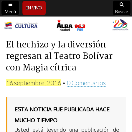
EN VIVO
Menú
Buscar
Alba
Ciudad
El hechizo y la diversión
regresan al Teatro Bolívar
96.3
con Magia cítrica
FM
16 septiembre, 2016
•
0 Comentarios
ESTA NOTICIA FUE PUBLICADA HACE
MUCHO TIEMPO
Usted está leyendo una publicación de