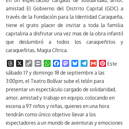
En un espectáculo cargado de solidaridad, amor,
amistad El Gobierno del Distrito Capital (GDC) a
través de la Fundación para la Identidad Caraqueña,
tiene el grato placer de invitar a toda la familia
capitalina a disfrutar una vez mas de la obra infantil
que deslumbró a todos los caraqueñitos y
caraqueñitas, Magia Cítrica.
T
X
C
P
W
F
M
B
T
G
P
E
ste
h
o
r
h
a
a
l
e
m
i
sábado 17 y domingo 18 de septiembre a las
r
p
i
a
c
s
u
l
a
n
3:00pm, el Teatro Bolívar sube el telón para
e
y
n
t
e
t
e
e
i
t
presentar un espectáculo cargado de solidaridad,
a
L
t
s
b
o
s
g
l
e
amor, amistad y trabajo en equipo, colocando en
d
i
A
o
d
k
r
r
s
n
p
o
o
y
a
e
escena a 97 niños y niñas, quienes en una hora
k
p
k
n
m
s
tendrán como único objetivo llevar a los
t
espectadores a un mundo de aventuras y emociones