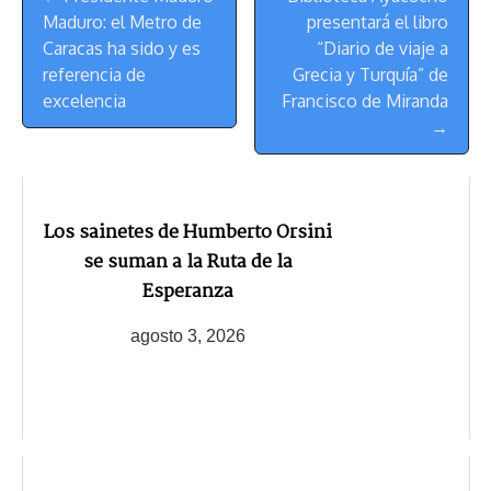
de
t
Maduro: el Metro de
presentará el libro
Navegación
Caracas ha sido y es
“Diario de viaje a
referencia de
Grecia y Turquía” de
excelencia
Francisco de Miranda
→
Los sainetes de Humberto Orsini
se suman a la Ruta de la
Esperanza
agosto 3, 2026