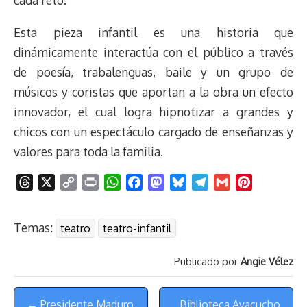
cada reto.
Esta pieza infantil es una historia que
dinámicamente interactúa con el público a través
de poesía, trabalenguas, baile y un grupo de
músicos y coristas que aportan a la obra un efecto
innovador, el cual logra hipnotizar a grandes y
chicos con un espectáculo cargado de enseñanzas y
valores para toda la familia.
T
X
C
P
W
F
M
B
T
G
P
h
o
r
h
a
a
l
e
m
i
r
p
i
a
c
s
u
l
a
n
Temas:
teatro
teatro-infantil
e
y
n
t
e
t
e
e
i
t
a
L
t
s
b
o
s
g
l
e
Publicado por
Angie Vélez
d
i
A
o
d
k
r
r
s
n
p
o
o
y
a
e
Menú
k
p
k
n
m
s
← Presidente Maduro
Biblioteca Ayacucho