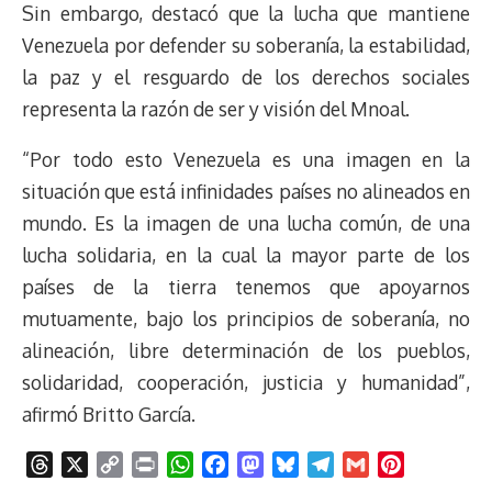
Sin embargo, destacó que la lucha que mantiene
Venezuela por defender su soberanía, la estabilidad,
la paz y el resguardo de los derechos sociales
representa la razón de ser y visión del Mnoal.
“Por todo esto Venezuela es una imagen en la
situación que está infinidades países no alineados en
mundo. Es la imagen de una lucha común, de una
lucha solidaria, en la cual la mayor parte de los
países de la tierra tenemos que apoyarnos
mutuamente, bajo los principios de soberanía, no
alineación, libre determinación de los pueblos,
solidaridad, cooperación, justicia y humanidad”,
afirmó Britto García.
T
X
C
P
W
F
M
B
T
G
P
h
o
r
h
a
a
l
e
m
i