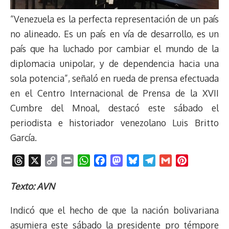
“Venezuela es la perfecta representación de un país
no alineado. Es un país en vía de desarrollo, es un
país que ha luchado por cambiar el mundo de la
diplomacia unipolar, y de dependencia hacia una
sola potencia”, señaló en rueda de prensa efectuada
en el Centro Internacional de Prensa de la XVII
Cumbre del Mnoal, destacó este sábado el
periodista e historiador venezolano Luis Britto
García.
T
X
C
P
W
F
M
B
T
G
P
h
o
r
h
a
a
l
e
m
i
r
p
i
a
c
s
u
l
a
n
Texto: AVN
e
y
n
t
e
t
e
e
i
t
Indicó que el hecho de que la nación bolivariana
a
L
t
s
b
o
s
g
l
e
d
i
A
o
d
k
r
r
asumiera este sábado la presidente pro témpore