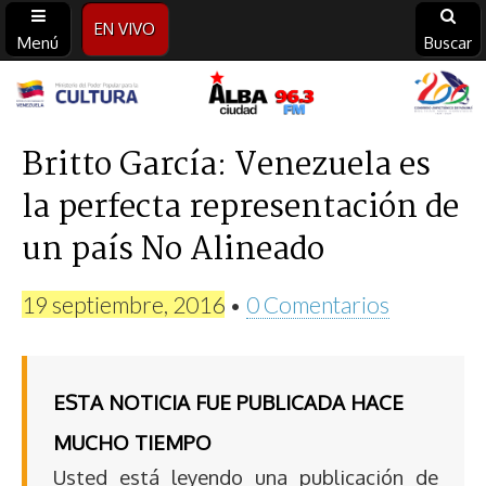
EN VIVO
Menú
Buscar
Alba
Ciudad
Britto García: Venezuela es
la perfecta representación de
96.3
un país No Alineado
FM
19 septiembre, 2016
•
0 Comentarios
ESTA NOTICIA FUE PUBLICADA HACE
MUCHO TIEMPO
Usted está leyendo una publicación de