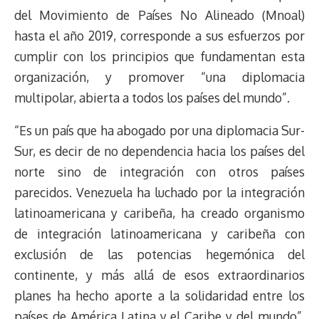
s
n
p
o
o
y
a
e
del Movimiento de Países No Alineado (Mnoal)
k
p
k
n
m
s
hasta el año 2019, corresponde a sus esfuerzos por
t
cumplir con los principios que fundamentan esta
organización, y promover “una diplomacia
multipolar, abierta a todos los países del mundo”.
“Es un país que ha abogado por una diplomacia Sur-
Sur, es decir de no dependencia hacia los países del
norte sino de integración con otros países
parecidos. Venezuela ha luchado por la integración
latinoamericana y caribeña, ha creado organismo
de integración latinoamericana y caribeña con
exclusión de las potencias hegemónica del
continente, y más allá de esos extraordinarios
planes ha hecho aporte a la solidaridad entre los
países de América Latina y el Caribe y del mundo”,