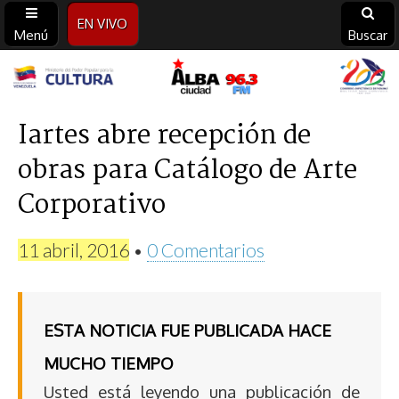
EN VIVO
Menú
Buscar
Alba
Ciudad
Iartes abre recepción de
obras para Catálogo de Arte
96.3
Corporativo
FM
11 abril, 2016
•
0 Comentarios
ESTA NOTICIA FUE PUBLICADA HACE
MUCHO TIEMPO
Usted está leyendo una publicación de