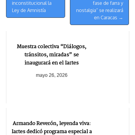
de
t
inconstitucional la
fase de farra y
Navegación
Ley de Amnistía
nostalgia” se realizará
en Caracas →
Muestra colectiva “Diálogos,
tránsitos, miradas” se
inaugurará en el Iartes
mayo 26, 2026
Armando Reverón, leyenda viva:
Iartes dedicó programa especial a