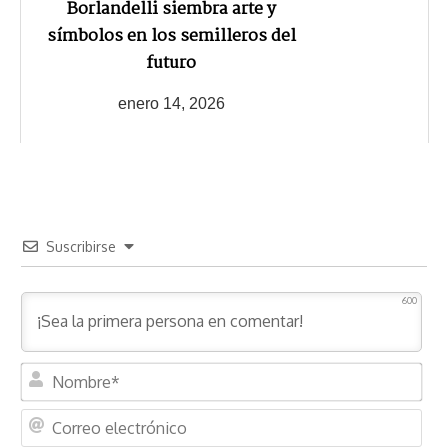
Borlandelli siembra arte y
símbolos en los semilleros del
futuro
enero 14, 2026
Suscribirse
600
N
o
m
C
b
o