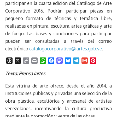
participar en la cuarta edición del Catálogo de Arte
Corporativo 2016. Podrán participar piezas en
pequeño formato de técnicas y temática libre,
realizadas en pintura, escultura, artes gráficas y arte
de fuego. Las bases y condiciones para participar
pueden ser consultadas a través del correo
electrónico
catalogocorporativo@iartes.gob.ve
.
T
X
C
P
W
F
M
B
T
G
P
h
o
r
h
a
a
l
e
m
i
r
p
i
a
c
s
u
l
a
n
Texto: Prensa Iartes
e
y
n
t
e
t
e
e
i
t
Esta vitrina de arte ofrece, desde el año 2014, a
a
L
t
s
b
o
s
g
l
e
d
i
A
o
d
k
r
r
instituciones públicas y privadas una selección de la
s
n
p
o
o
y
a
e
obra plástica, escultórica y artesanal de artistas
k
p
k
n
m
s
venezolanos, incentivando la cultura productiva
t
mediante la promoción y venta de las obras.