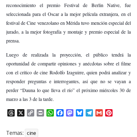
reconocimiento el premio Festival de Berlin Native, fue
seleccionada para el Oscar a la mejor película extranjera, en el
festival de Cine venezolano en Mérida tuvo mención especial del
jurado, a la mejor fotografía y montaje y premio especial de la
prensa.
Luego de realizada la proyección, el público tendrá la
oportunidad de compartir opiniones y anécdotas sobre el filme
con el crítico de cine Rodolfo Izaguirre, quien podrá analizar y
responder preguntas e interrogantes, así que no se vayan a
perder “Dauna lo que lleva el río” el próximo miércoles 30 de
marzo a las 3 de la tarde.
T
X
C
P
W
F
M
B
T
G
P
h
o
r
h
a
a
l
e
m
i
r
p
i
a
c
s
u
l
a
n
Temas:
cine
e
y
n
t
e
t
e
e
i
t