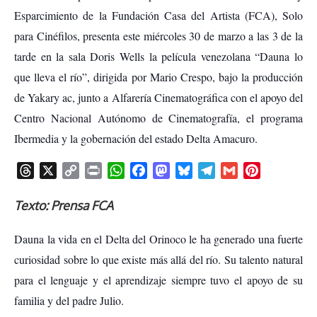
Esparcimiento de la Fundación Casa del Artista (FCA), Solo
para Cinéfilos, presenta este miércoles 30 de marzo a las 3 de la
tarde en la sala Doris Wells la película venezolana “Dauna lo
que lleva el río”, dirigida por Mario Crespo, bajo la producción
de Yakary ac, junto a Alfarería Cinematográfica con el apoyo del
Centro Nacional Autónomo de Cinematografía, el programa
Ibermedia y la gobernación del estado Delta Amacuro.
T
X
C
P
W
F
M
B
T
G
P
h
o
r
h
a
a
l
e
m
i
r
p
i
a
c
s
u
l
a
n
Texto: Prensa FCA
e
y
n
t
e
t
e
e
i
t
a
L
t
s
b
o
s
g
l
e
Dauna la vida en el Delta del Orinoco le ha generado una fuerte
d
i
A
o
d
k
r
r
curiosidad sobre lo que existe más allá del río. Su talento natural
s
n
p
o
o
y
a
e
para el lenguaje y el aprendizaje siempre tuvo el apoyo de su
k
p
k
n
m
s
familia y del padre Julio.
t