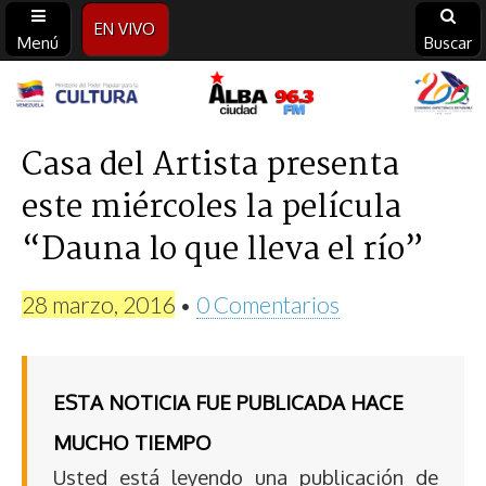
EN VIVO
Menú
Buscar
Alba
Ciudad
Casa del Artista presenta
este miércoles la película
96.3
“Dauna lo que lleva el río”
FM
28 marzo, 2016
•
0 Comentarios
ESTA NOTICIA FUE PUBLICADA HACE
MUCHO TIEMPO
Usted está leyendo una publicación de