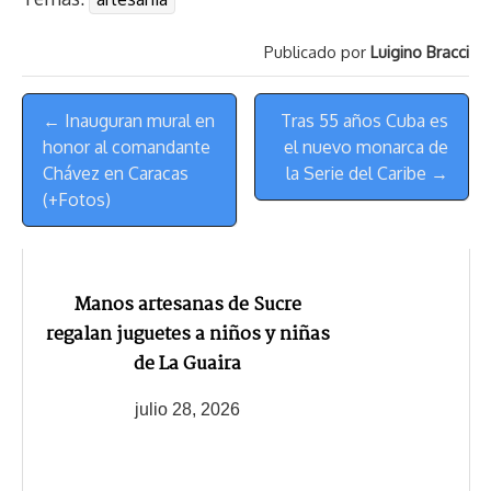
e
y
n
t
e
t
e
e
i
t
a
L
t
s
b
o
s
g
l
e
Publicado por
Luigino Bracci
d
i
A
o
d
k
r
r
s
n
p
o
o
y
a
e
Menú
k
p
k
n
m
s
← Inauguran mural en
Tras 55 años Cuba es
de
t
honor al comandante
el nuevo monarca de
Navegación
Chávez en Caracas
la Serie del Caribe →
(+Fotos)
Manos artesanas de Sucre
regalan juguetes a niños y niñas
de La Guaira
julio 28, 2026