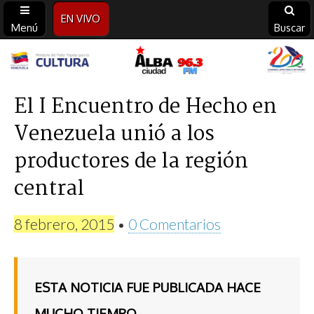
EN VIVO
Menú
Buscar
Alba
Ciudad
El I Encuentro de Hecho en
Venezuela unió a los
96.3
productores de la región
FM
central
8 febrero, 2015
•
0 Comentarios
ESTA NOTICIA FUE PUBLICADA HACE
MUCHO TIEMPO