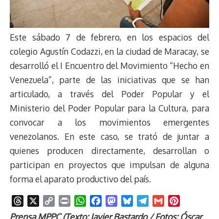
Este sábado 7 de febrero, en los espacios del
colegio Agustín Codazzi, en la ciudad de Maracay, se
desarrolló el I Encuentro del Movimiento “Hecho en
Venezuela”, parte de las iniciativas que se han
articulado, a través del Poder Popular y el
Ministerio del Poder Popular para la Cultura, para
convocar a los movimientos emergentes
venezolanos. En este caso, se trató de juntar a
quienes producen directamente, desarrollan o
participan en proyectos que impulsan de alguna
forma el aparato productivo del país.
T
X
C
P
W
F
M
B
T
G
P
h
o
r
h
a
a
l
e
m
i
Prensa MPPC (Texto: Javier Bastardo / Fotos: Óscar