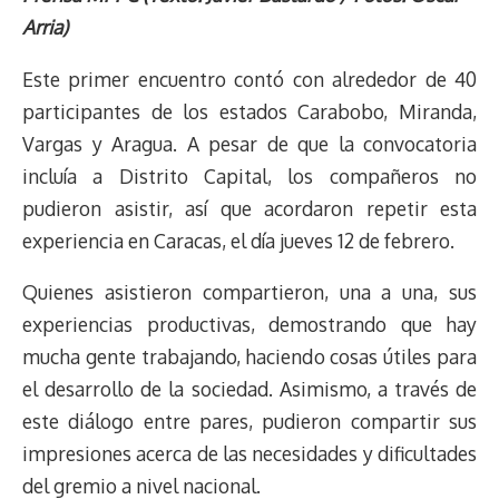
r
p
i
a
c
s
u
l
a
n
Arria)
e
y
n
t
e
t
e
e
i
t
a
L
t
s
b
o
s
g
l
e
Este primer encuentro contó con alrededor de 40
d
i
A
o
d
k
r
r
participantes de los estados Carabobo, Miranda,
s
n
p
o
o
y
a
e
Vargas y Aragua. A pesar de que la convocatoria
k
p
k
n
m
s
t
incluía a Distrito Capital, los compañeros no
pudieron asistir, así que acordaron repetir esta
experiencia en Caracas, el día jueves 12 de febrero.
Quienes asistieron compartieron, una a una, sus
experiencias productivas, demostrando que hay
mucha gente trabajando, haciendo cosas útiles para
el desarrollo de la sociedad. Asimismo, a través de
este diálogo entre pares, pudieron compartir sus
impresiones acerca de las necesidades y dificultades
del gremio a nivel nacional.