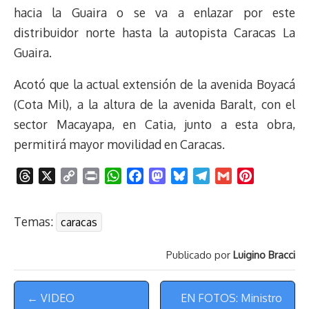
hacia la Guaira o se va a enlazar por este
distribuidor norte hasta la autopista Caracas La
Guaira.
Acotó que la actual extensión de la avenida Boyacá
(Cota Mil), a la altura de la avenida Baralt, con el
sector Macayapa, en Catia, junto a esta obra,
permitirá mayor movilidad en Caracas.
T
X
C
P
W
F
M
B
T
G
P
h
o
r
h
a
a
l
e
m
i
r
p
i
a
c
s
u
l
a
n
Temas:
caracas
e
y
n
t
e
t
e
e
i
t
a
L
t
s
b
o
s
g
l
e
Publicado por
Luigino Bracci
d
i
A
o
d
k
r
r
s
n
p
o
o
y
a
e
Menú
k
p
k
n
m
s
← VIDEO
EN FOTOS: Ministro
t