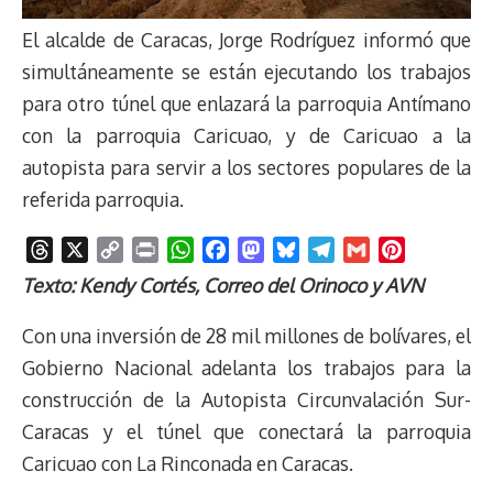
El alcalde de Caracas, Jorge Rodríguez informó que
simultáneamente se están ejecutando los trabajos
para otro túnel que enlazará la parroquia Antímano
con la parroquia Caricuao, y de Caricuao a la
autopista para servir a los sectores populares de la
referida parroquia.
T
X
C
P
W
F
M
B
T
G
P
h
o
r
h
a
a
l
e
m
i
Texto: Kendy Cortés, Correo del Orinoco y AVN
r
p
i
a
c
s
u
l
a
n
e
y
n
t
e
t
e
e
i
t
Con una inversión de 28 mil millones de bolívares, el
a
L
t
s
b
o
s
g
l
e
Gobierno Nacional adelanta los trabajos para la
d
i
A
o
d
k
r
r
construcción de la Autopista Circunvalación Sur-
s
n
p
o
o
y
a
e
Caracas y el túnel que conectará la parroquia
k
p
k
n
m
s
t
Caricuao con La Rinconada en Caracas.