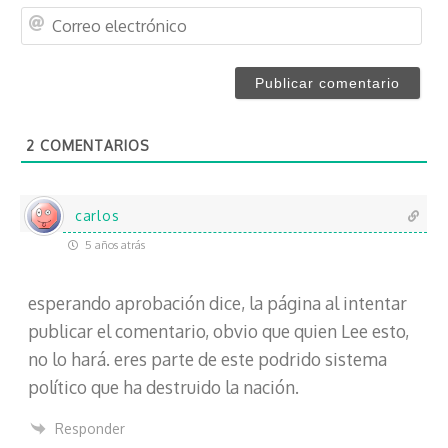
m
C
b
o
r
r
e
r
*
e
o
2
COMENTARIOS
e
l
e
c
carlos
t
5 años atrás
r
ó
esperando aprobación dice, la página al intentar
n
i
publicar el comentario, obvio que quien Lee esto,
c
no lo hará. eres parte de este podrido sistema
o
político que ha destruido la nación.
Responder