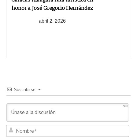
Caracas inaugura ruta turística en
honor a José Gregorio Hernández
abril 2, 2026
Suscribirse
600
N
o