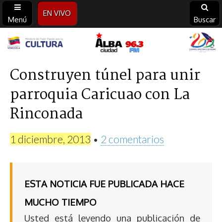
EN VIVO
Menú
Buscar
Alba
Ciudad
Construyen túnel para unir
parroquia Caricuao con La
96.3
Rinconada
FM
1 diciembre, 2013
•
2 comentarios
ESTA NOTICIA FUE PUBLICADA HACE
MUCHO TIEMPO
Usted está leyendo una publicación de