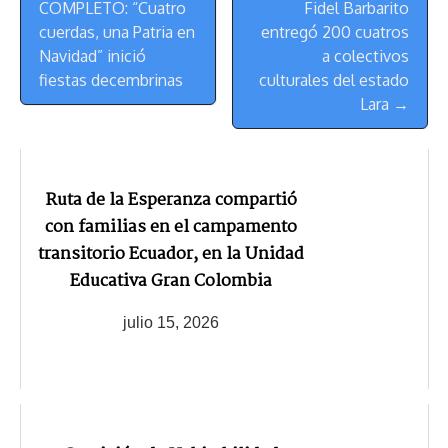
de
COMPLETO: “Cuatro
Fidel Barbarito
Navegación
cuerdas, una Patria en
entregó 200 cuatros
Navidad” inició
a colectivos
fiestas decembrinas
culturales del estado
Lara →
Ruta de la Esperanza compartió
con familias en el campamento
transitorio Ecuador, en la Unidad
Educativa Gran Colombia
julio 15, 2026