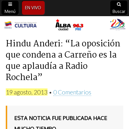
EN VIVO
Menú
Buscar
Alba
Ciudad
Hindu Anderi: “La oposición
que condena a Carreño es la
96.3
que aplaudía a Radio
FM
Rochela”
19 agosto, 2013
•
0 Comentarios
ESTA NOTICIA FUE PUBLICADA HACE
MUCHO TIEMPO