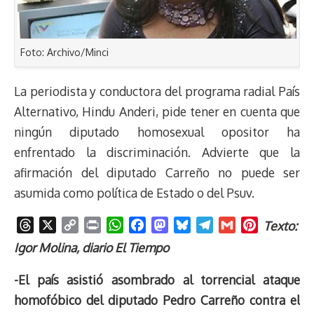
Foto: Archivo/Minci
La periodista y conductora del programa radial País
Alternativo, Hindu Anderi, pide tener en cuenta que
ningún diputado homosexual opositor ha
enfrentado la discriminación. Advierte que la
afirmación del diputado Carreño no puede ser
asumida como política de Estado o del Psuv.
T
X
C
P
W
F
M
B
T
G
P
Texto:
h
o
r
h
a
a
l
e
m
i
Igor Molina, diario El Tiempo
r
p
i
a
c
s
u
l
a
n
e
y
n
t
e
t
e
e
i
t
-El país asistió asombrado al torrencial ataque
a
L
t
s
b
o
s
g
l
e
homofóbico del diputado Pedro Carreño contra el
d
i
A
o
d
k
r
r