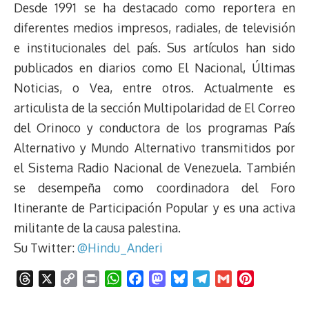
Desde 1991 se ha destacado como reportera en
diferentes medios impresos, radiales, de televisión
e institucionales del país. Sus artículos han sido
publicados en diarios como El Nacional, Últimas
Noticias, o Vea, entre otros. Actualmente es
articulista de la sección Multipolaridad de El Correo
del Orinoco y conductora de los programas País
Alternativo y Mundo Alternativo transmitidos por
el Sistema Radio Nacional de Venezuela. También
se desempeña como coordinadora del Foro
Itinerante de Participación Popular y es una activa
militante de la causa palestina.
Su Twitter:
@Hindu_Anderi
T
X
C
P
W
F
M
B
T
G
P
h
o
r
h
a
a
l
e
m
i