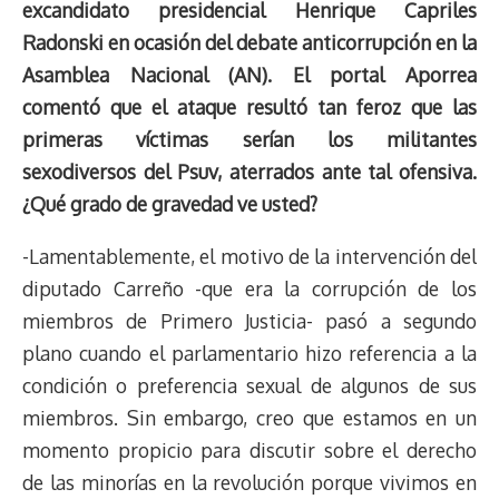
excandidato presidencial Henrique Capriles
s
n
p
o
o
y
a
e
Radonski en ocasión del debate anticorrupción en la
k
p
k
n
m
s
t
Asamblea Nacional (AN). El portal Aporrea
comentó que el ataque resultó tan feroz que las
primeras víctimas serían los militantes
sexodiversos del Psuv, aterrados ante tal ofensiva.
¿Qué grado de gravedad ve usted?
-Lamentablemente, el motivo de la intervención del
diputado Carreño -que era la corrupción de los
miembros de Primero Justicia- pasó a segundo
plano cuando el parlamentario hizo referencia a la
condición o preferencia sexual de algunos de sus
miembros. Sin embargo, creo que estamos en un
momento propicio para discutir sobre el derecho
de las minorías en la revolución porque vivimos en