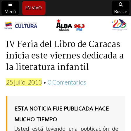
EN VIVO
Menú
Buscar
Alba
Ciudad
IV Feria del Libro de Caracas
inicia este viernes dedicada a
96.3
la literatura infantil
FM
25 julio, 2013
•
0 Comentarios
ESTA NOTICIA FUE PUBLICADA HACE
MUCHO TIEMPO
Usted está leyendo una publicación de