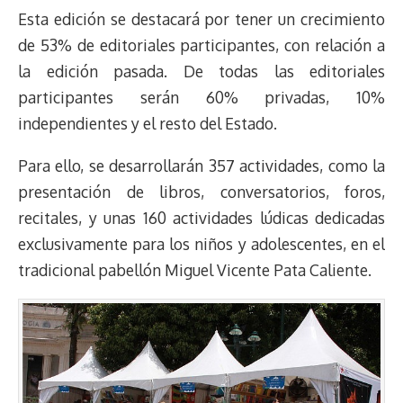
e
y
n
t
e
t
e
e
i
t
Esta edición se destacará por tener un crecimiento
a
L
t
s
b
o
s
g
l
e
de 53% de editoriales participantes, con relación a
d
i
A
o
d
k
r
r
la edición pasada. De todas las editoriales
s
n
p
o
o
y
a
e
participantes serán 60% privadas, 10%
k
p
k
n
m
s
t
independientes y el resto del Estado.
Para ello, se desarrollarán 357 actividades, como la
presentación de libros, conversatorios, foros,
recitales, y unas 160 actividades lúdicas dedicadas
exclusivamente para los niños y adolescentes, en el
tradicional pabellón Miguel Vicente Pata Caliente.