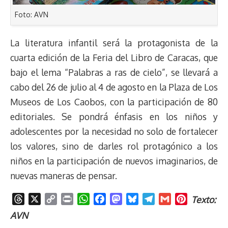
Foto: AVN
La literatura infantil será la protagonista de la
cuarta edición de la Feria del Libro de Caracas, que
bajo el lema “Palabras a ras de cielo”, se llevará a
cabo del 26 de julio al 4 de agosto en la Plaza de Los
Museos de Los Caobos, con la participación de 80
editoriales. Se pondrá énfasis en los niños y
adolescentes por la necesidad no solo de fortalecer
los valores, sino de darles rol protagónico a los
niños en la participación de nuevos imaginarios, de
nuevas maneras de pensar.
T
X
C
P
W
F
M
B
T
G
P
Texto:
h
o
r
h
a
a
l
e
m
i
AVN
r
p
i
a
c
s
u
l
a
n