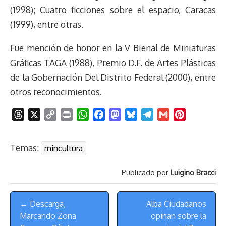
(1998); Cuatro ficciones sobre el espacio, Caracas
(1999), entre otras.
Fue mención de honor en la V Bienal de Miniaturas
Gráficas TAGA (1988), Premio D.F. de Artes Plásticas
de la Gobernación Del Distrito Federal (2000), entre
otros reconocimientos.
T
X
C
P
W
F
M
B
T
G
P
h
o
r
h
a
a
l
e
m
i
r
p
i
a
c
s
u
l
a
n
Temas:
mincultura
e
y
n
t
e
t
e
e
i
t
a
L
t
s
b
o
s
g
l
e
Publicado por
Luigino Bracci
d
i
A
o
d
k
r
r
s
n
p
o
o
y
a
e
Menú
k
p
k
n
m
s
← Descarga,
Alba Ciudadanos
de
t
Marcando Zona
opinan sobre la