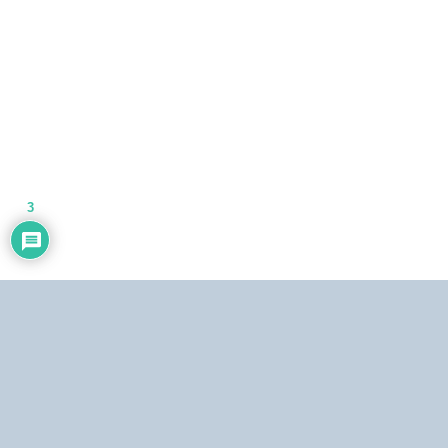
3
Dirección:
Centro Simón Bolívar, Torre Norte, piso 19. El Silencio, Caracas,
República Bolivariana de Venezuela.
Teléfonos:
Estudio: (0212) 481.5408, 481.9861.