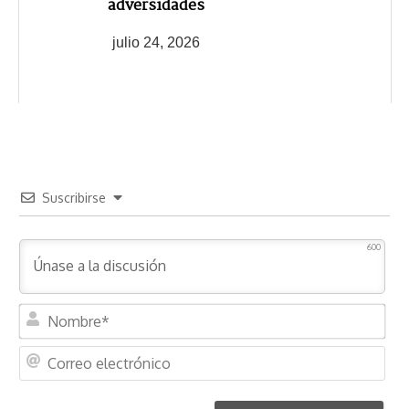
adversidades
julio 24, 2026
Suscribirse
600
N
o
m
C
b
o
r
r