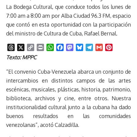
La Bodega Cultural, que conduce todos los lunes de
7:00 am a 8:00 am por Alba Ciudad 96.3 FM, espacio
que contó en esta oportunidad con la participación
del ministro de Cultura de Cuba, Rafael Bernal.
T
X
C
P
W
F
M
B
T
G
P
h
o
r
h
a
a
l
e
m
i
Texto: MPPC
r
p
i
a
c
s
u
l
a
n
e
y
n
t
e
t
e
e
i
t
“El convenio Cuba-Venezuela abarca un conjunto de
a
L
t
s
b
o
s
g
l
e
intercambios en distintos campos de las artes
d
i
A
o
d
k
r
r
escénicas, musicales, plásticas, historia, patrimonio,
s
n
p
o
o
y
a
e
biblioteca, archivos y cine, entre otros. Nuestra
k
p
k
n
m
s
t
institucionalidad cultural junto a la cubana ha dado
buenos resultados en las comunidades
venezolanas”, acotó Calzadilla.