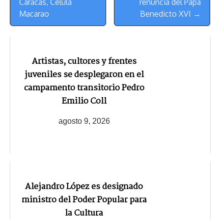
Navegación
Caracas, Célula
renuncia del Papa
Macarao
Benedicto XVI →
Artistas, cultores y frentes
juveniles se desplegaron en el
campamento transitorio Pedro
Emilio Coll
agosto 9, 2026
Alejandro López es designado
ministro del Poder Popular para
la Cultura