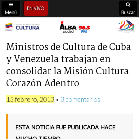
EN VIVO
Menú
Buscar
Alba
Ciudad
Ministros de Cultura de Cuba
y Venezuela trabajan en
96.3
consolidar la Misión Cultura
FM
Corazón Adentro
13 febrero, 2013
•
3 comentarios
ESTA NOTICIA FUE PUBLICADA HACE
MUCHO TIEMPO