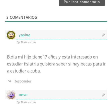
e
r
*
e
o
3
COMENTARIOS
e
l
e
c
yanina
t
11 años atrás
r
ó
B.dia mi hijo tiene 17 años y esta interesado en
n
i
estudiar fisiatria quisiera saber si hay becas para ir
c
a estudiar a cuba.
o
Responder
omar
11 años atrás