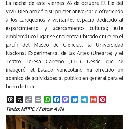
La noche de este viernes 26 de octubre El Eje del
Vivir Bien arribó a su primer aniversario ofreciendo
a los caraqueños y visitantes espacio dedicado al
esparcimiento y acercamiento cultural; este
emblemático lugar se encuentra ubicado entre en el
jardín del Museo de Ciencias, la Universidad
Nacional Experimental de las Artes (Unearte) y el
Teatro Teresa Carreño (TTC). Desde que se
inauguró, el Estado venezolano ha ofrecido un
abanico de actividades al público en general para el
buen disfrute.
T
X
C
P
W
F
M
B
T
G
P
h
o
r
h
a
a
l
e
m
i
Texto: MPPC / Fotos: AVN
r
p
i
a
c
s
u
l
a
n
e
y
n
t
e
t
e
e
i
t
a
L
t
s
b
o
s
g
l
e